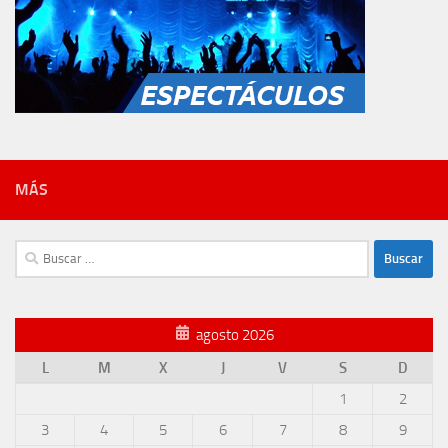
MÁS
Buscar:
agosto 2026
L
M
X
J
V
S
D
1
2
3
4
5
6
7
8
9