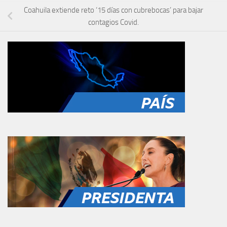
Coahuila extiende reto ‘15 días con cubrebocas’ para bajar
contagios Covid.