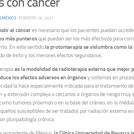
s con cáncer
N MÉXICO
·
FEBRERO 16, 2021
tir el cáncer
es necesario que los pacientes puedan accede
os más punteros
que puedan ser los más efectivos para com
to. En este sentido,
la protonterapia se vislumbra como la
o de éxito y los menores efectos segundarios.
terapia
es la modalidad de radioterapia externa que mejor p
educe los efectos adversos en órganos
y sistemas en proces
cidad la hace especialmente indicada para el tratamiento d
ón y extensión compleja o cercanos a órganos de riesgo muy s
 como tumores próximos o en la base del cráneo, en la médula
quellos susceptibles de ser tratados por radiación externa e
n pluripatología crónica.
te procedente de México,
la Clínica Universidad de Navarra l