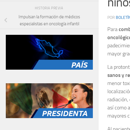
niño
HISTORIA PREVIA
Impulsan la formación de médicos
POR
BOLETÍ
especialistas en oncología infantil
Para
comba
oncológic
padecimien
mayor grad
La proton
sanos y r
menor toxi
localizaci
radiación,
así como a
mayores co
Al pacien