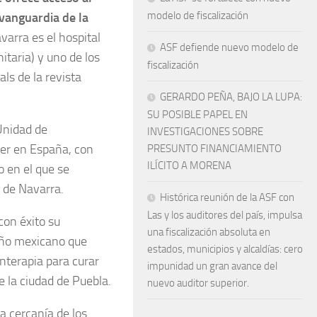
modelo de fiscalización
 vanguardia de la
varra es el hospital
ASF defiende nuevo modelo de
taria) y uno de los
fiscalización
ls de la revista
GERARDO PEÑA, BAJO LA LUPA:
SU POSIBLE PAPEL EN
Unidad de
INVESTIGACIONES SOBRE
er en España, con
PRESUNTO FINANCIAMIENTO
ILÍCITO A MORENA
o en el que se
 de Navarra.
Histórica reunión de la ASF con
Las y los auditores del país, impulsa
con éxito su
una fiscalización absoluta en
niño mexicano que
estados, municipios y alcaldías: cero
nterapia para curar
impunidad un gran avance del
 la ciudad de Puebla.
nuevo auditor superior.
a cercanía de los