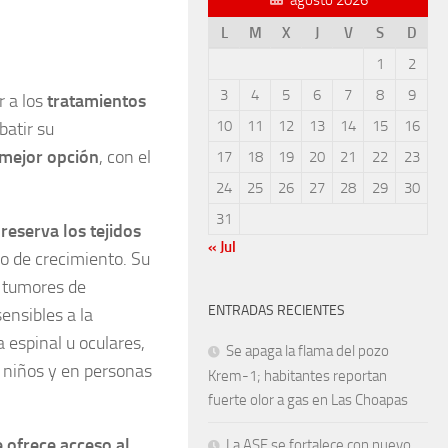
L
M
X
J
V
S
D
1
2
3
4
5
6
7
8
9
r a los
tratamientos
10
11
12
13
14
15
16
batir su
 mejor opción
, con el
17
18
19
20
21
22
23
24
25
26
27
28
29
30
31
reserva los tejidos
« Jul
o de crecimiento. Su
e tumores de
ENTRADAS RECIENTES
ensibles a la
 espinal u oculares,
Se apaga la flama del pozo
n niños y en personas
Krem-1; habitantes reportan
fuerte olor a gas en Las Choapas
e ofrece acceso al
La ASF se fortalece con nuevo