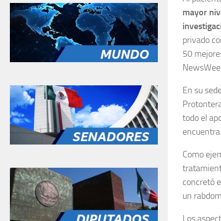
mayor nive
investigac
privado co
50 mejores
NewsWee
En su sede
Protonter
todo el ap
encuentra 
Como ejemp
tratamient
concretó e
un rabdomi
Los aspect