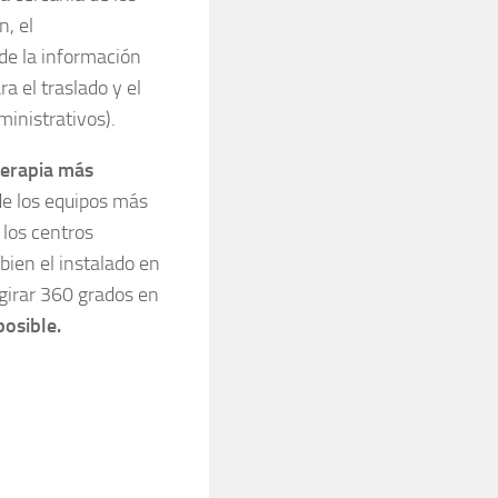
n, el
de la información
a el traslado y el
ministrativos).
terapia más
de los equipos más
 los centros
bien el instalado en
 girar 360 grados en
posible.