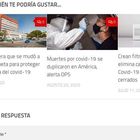
ÉN TE PODRÍA GUSTAR...
0
0
era que se mudó a
Crean filt
Muertes por covid-19 se
eta para proteger
elimina c
duplicaron en América,
a del covid-19
Covid-19 
alerta OPS
cerrados
020
AGOSTO 25, 2020
JULIO 11, 2
 RESPUESTA
io
*