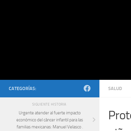
Saltar al contenido
CATEGORÍAS:
SALUD
SIGUIENTE HISTORIA
Prot
Urgente atender al fuerte impacto
económico del cáncer infantil para las
familias mexicanas: Manuel Velasco .