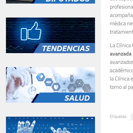
profesiona
acompañami
médica nec
tratamient
La Clínica
avanzada 
avanzados 
académicos
la Clínica
torno al p
Etiquetas: