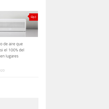
0
ro de aire que
asi el 100% del
en lugares
020