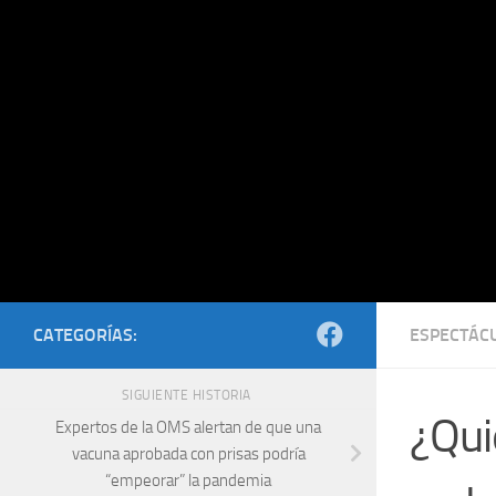
Saltar al contenido
CATEGORÍAS:
ESPECTÁC
SIGUIENTE HISTORIA
¿Qui
Expertos de la OMS alertan de que una
vacuna aprobada con prisas podría
“empeorar” la pandemia