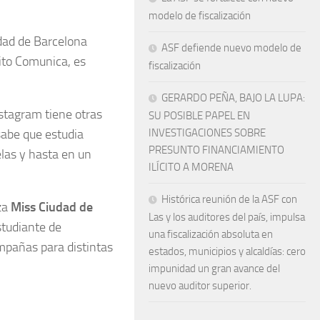
modelo de fiscalización
udad de Barcelona
ASF defiende nuevo modelo de
sito Comunica, es
fiscalización
GERARDO PEÑA, BAJO LA LUPA:
stagram tiene otras
SU POSIBLE PAPEL EN
sabe que estudia
INVESTIGACIONES SOBRE
PRESUNTO FINANCIAMIENTO
elas y hasta en un
ILÍCITO A MORENA
Histórica reunión de la ASF con
za
Miss Ciudad de
Las y los auditores del país, impulsa
studiante de
una fiscalización absoluta en
ampañas para distintas
estados, municipios y alcaldías: cero
impunidad un gran avance del
nuevo auditor superior.