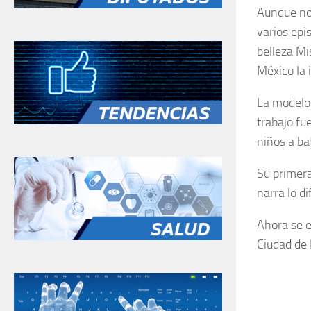
Aunque no 
varios epi
belleza Mi
México la i
La modelo 
trabajo fu
niños a ba
Su primera
narra lo d
Ahora se 
Ciudad de