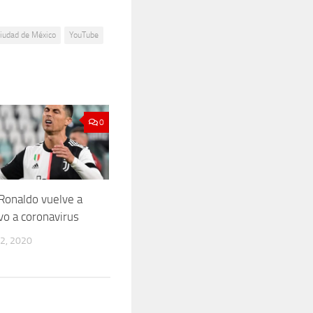
iudad de México
YouTube
0
 Ronaldo vuelve a
vo a coronavirus
2, 2020