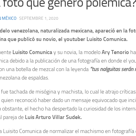
a foto que generó polémica
N MÉXICO
·
SEPTIEMBRE 1, 2020
elo venezolana, naturalizada mexicana, apareció en la fot
na que publicó su novio, el youtuber Luisito Comunica.
mente
Luisito Comunica
y su novia, la modelo
Ary Tenorio
ha
mica debido a la publicación de una fotografía en donde el y
n una botella de mezcal con la leyenda
“tus nalguitas serán 
nezolana de espaldas.
 fue tachada de misógina y machista, lo cual le atrajo críticas
 quien reconoció haber dado un mensaje equivocado que incit
 obstante, el hecho ha despertado la curiosidad de los inter
al pareja de
Luis Arturo Villar Sudek.