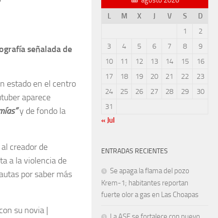
?
L
M
X
J
V
S
D
1
2
3
4
5
6
7
8
9
ografía señalada de
10
11
12
13
14
15
16
17
18
19
20
21
22
23
n estado en el centro
24
25
26
27
28
29
30
outuber aparece
31
mías”
y de fondo la
« Jul
 al creador de
ENTRADAS RECIENTES
a a la violencia de
Se apaga la flama del pozo
nautas por saber más
Krem-1; habitantes reportan
fuerte olor a gas en Las Choapas
La ASF se fortalece con nuevo