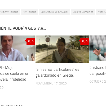
Arianny Tenorio
Ary Tenorio
Luis Arturo Villar Sudek
Luisito Comunica
Miss C
ÉN TE PODRÍA GUSTAR...
0
0
AL: Mujer
Cristiano
‘Sin señas particulares’ es
a se cuela en un
dar positi
galardonado en Grecia.
evela infidelidad
OCTUBRE 2
NOVIEMBRE 17, 2020
020