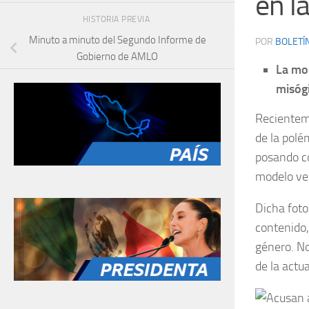
en l
HISTORIA PREVIA
Minuto a minuto del Segundo Informe de
POR
BOLETÍ
Gobierno de AMLO
La mod
misógi
Reciente
de la polé
posando co
modelo ve
Dicha foto
contenido,
género. No
de la actu