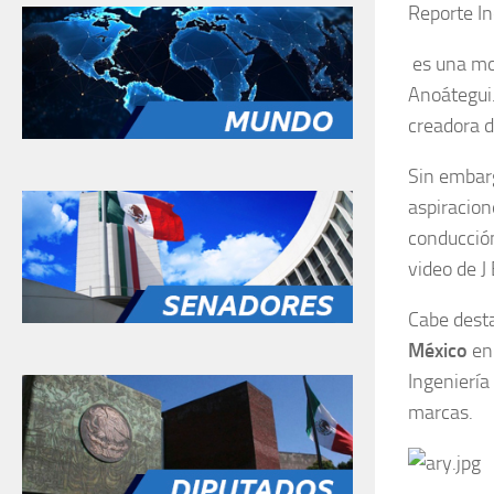
es una mo
Anoátegui.
creadora 
Sin embarg
aspiracion
conducció
video de J 
Cabe desta
México
en
Ingeniería
marcas.