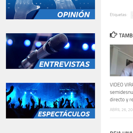
Etiquetas:
TAMBI
VIDEO VIR
semidesnud
directo y r
ABRIL 26, 2