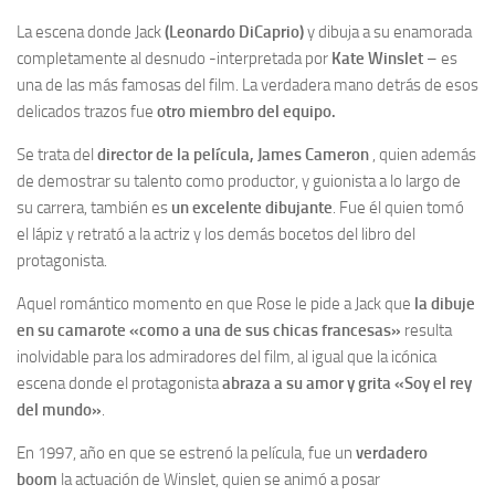
La escena donde Jack
(
Leonardo DiCaprio
)
y dibuja a su enamorada
completamente al desnudo -interpretada por
Kate Winslet
– es
una de las más famosas del film. La verdadera mano detrás de esos
delicados trazos fue
otro miembro del equipo.
Se trata del
director de la película,
James Cameron
, quien además
de demostrar su talento como productor, y guionista a lo largo de
su carrera, también es
un excelente dibujante
. Fue él quien tomó
el lápiz y retrató a la actriz y los demás bocetos del libro del
protagonista.
Aquel romántico momento en que Rose le pide a Jack que
la dibuje
en su camarote «como a una de sus chicas francesas»
resulta
inolvidable para los admiradores del film, al igual que la icónica
escena donde el protagonista
abraza a su amor y grita «Soy el rey
del mundo»
.
En 1997, año en que se estrenó la película, fue un
verdadero
boom
la actuación de Winslet, quien se animó a posar