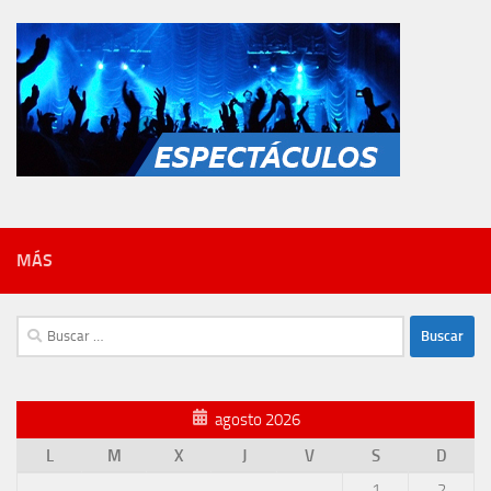
MÁS
Buscar:
agosto 2026
L
M
X
J
V
S
D
1
2