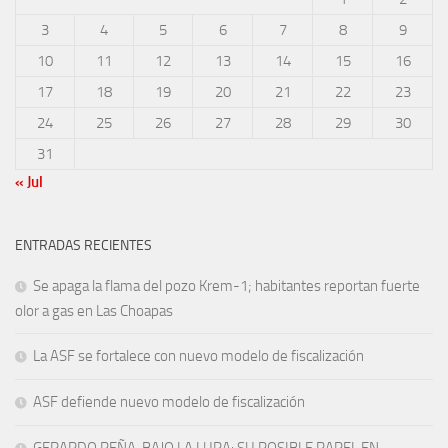
3
4
5
6
7
8
9
10
11
12
13
14
15
16
17
18
19
20
21
22
23
24
25
26
27
28
29
30
31
« Jul
ENTRADAS RECIENTES
Se apaga la flama del pozo Krem-1; habitantes reportan fuerte
olor a gas en Las Choapas
La ASF se fortalece con nuevo modelo de fiscalización
ASF defiende nuevo modelo de fiscalización
GERARDO PEÑA, BAJO LA LUPA: SU POSIBLE PAPEL EN