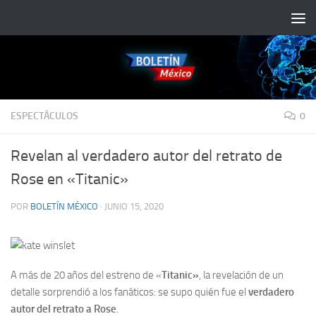
Saltar al contenido
ESPECTÁCULOS
0
Revelan al verdadero autor del retrato de
Rose en «Titanic»
POR
BOLETÍN MÉXICO
·
JUNIO 15, 2020
A más de 20 años del estreno de
«
Titanic»
, la revelación de un
detalle sorprendió a los fanáticos: se supo quién fue el
verdadero
autor del retrato a Rose
.