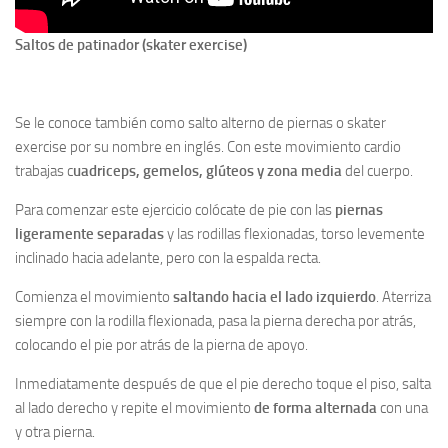
Saltos de patinador (skater exercise)
Se le conoce también como salto alterno de piernas o skater
exercise por su nombre en inglés. Con este movimiento cardio
trabajas c
uadriceps, gemelos, glúteos y zona media
del cuerpo.
Para comenzar este ejercicio colócate de pie con las
piernas
ligeramente separadas
y las rodillas flexionadas, torso levemente
inclinado hacia adelante, pero con la espalda recta.
Comienza el movimiento
saltando hacia el lado izquierdo
. Aterriza
siempre con la rodilla flexionada, pasa la pierna derecha por atrás,
colocando el pie por atrás de la pierna de apoyo.
Inmediatamente después de que el pie derecho toque el piso, salta
al lado derecho y repite el movimiento
de forma alternada
con una
y otra pierna.