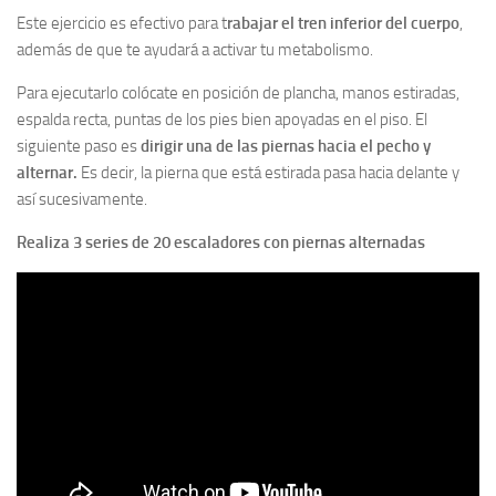
Este ejercicio es efectivo para t
rabajar el tren inferior del cuerpo
,
además de que te ayudará a activar tu metabolismo.
Para ejecutarlo colócate en posición de plancha, manos estiradas,
espalda recta, puntas de los pies bien apoyadas en el piso. El
siguiente paso es
dirigir una de las piernas hacia el pecho y
alternar.
Es decir, la pierna que está estirada pasa hacia delante y
así sucesivamente.
Realiza 3 series de 20 escaladores con piernas alternadas