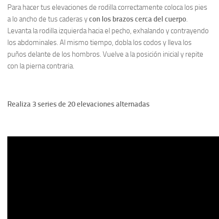
Para hacer tus elevaciones de rodilla correctamente coloca los pies
a lo ancho de tus caderas y
con los brazos cerca del cuerpo
.
Levanta la rodilla izquierda hacia el pecho, exhalando y contrayendo
los abdominales. Al mismo tiempo, dobla los codos y lleva los
puños delante de los hombros. Vuelve a la posición inicial y repite
con la pierna contraria.
Realiza 3 series de 20 elevaciones alternadas