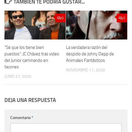
TAMBIÉN TE PODRÍA GUSTAR...
0
0
“Sé que los tiene bien
La verdadera razón del
puestos”: JC Chávez tras video
despido de Johny Depp de
del Junior caminando en
Animales Fantásticos
tacones
NOVIEMBRE 11, 2020
JUNIO 27, 2020
DEJA UNA RESPUESTA
Comentario
*