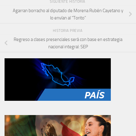
SIGUIENTE HISTORIA
Agarran borracho al diputado de Morena Rubén Cayetano y
lo envían al “Torito”
HISTORIA PREVIA
Regreso a clases presenciales será con base en estrategia
nacional integral: SEP