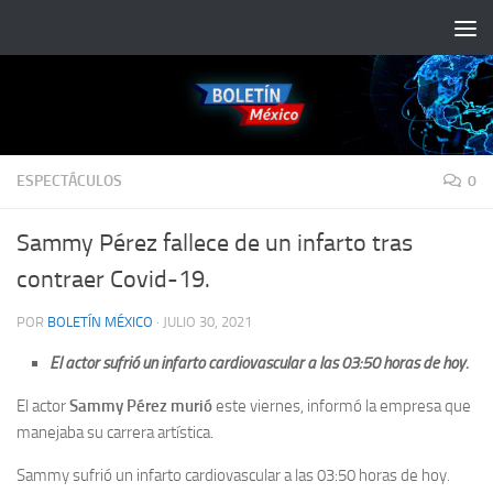
Saltar al contenido
ESPECTÁCULOS
0
Sammy Pérez fallece de un infarto tras
contraer Covid-19.
POR
BOLETÍN MÉXICO
·
JULIO 30, 2021
El actor sufrió un infarto cardiovascular a las 03:50 horas de hoy.
El actor
Sammy Pérez murió
este viernes, informó la empresa que
manejaba su carrera artística.
Sammy sufrió un infarto cardiovascular a las 03:50 horas de hoy.