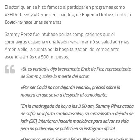
El actor, quien se hizo famoso al participar en programas como
«XHDerbez» y «Derbez en cuando», de
Eugenio Derbez
, contrajo
Covid-19
hace unas semanas.
Sammy Pérez fue intubado por las complicaciones que el
coronavirus ocasiona y una lesión renal mermó su salud aún más.
Amén a ello, la cuenta por la hospitalización del comediante
ascendía a más de 500 mil pesos.
«Si, es verdad», dijo brevemente Erick de Paz, representente
de Sammy, sobre la muerte del actor.
«Por ser Covid no nos dejarán velarlo», precisó sobre la
manera en que se va a despedir al comediante.
“En la madrugada de hoy a las 3:50 am, Sammy Pérez acaba
de sufrir un infarto cardiovascular, su corazónsito a dejado de
latir (SIC), intentaron hacerle maniobras para salvar su vida
pero no pudieron», se publicó en su instágram oficial.
«Descansa en paz, Sammy Pérez. Nos dejas con un vacío muy