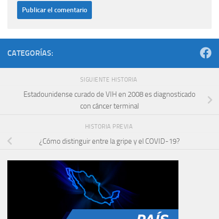
CATEGORÍAS:
SIGUIENTE HISTORIA
Estadounidense curado de VIH en 2008 es diagnosticado
con cáncer terminal
HISTORIA PREVIA
¿Cómo distinguir entre la gripe y el COVID-19?