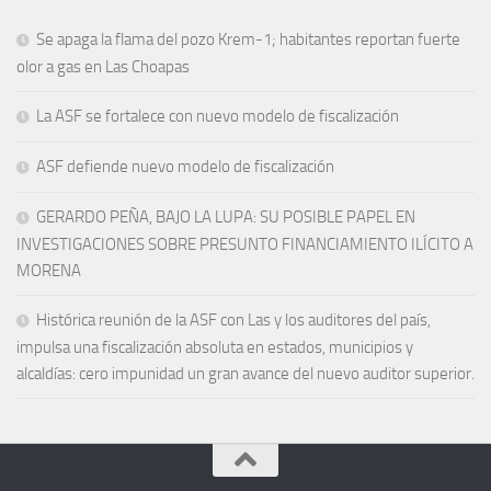
Se apaga la flama del pozo Krem-1; habitantes reportan fuerte
olor a gas en Las Choapas
La ASF se fortalece con nuevo modelo de fiscalización
ASF defiende nuevo modelo de fiscalización
GERARDO PEÑA, BAJO LA LUPA: SU POSIBLE PAPEL EN
INVESTIGACIONES SOBRE PRESUNTO FINANCIAMIENTO ILÍCITO A
MORENA
Histórica reunión de la ASF con Las y los auditores del país,
impulsa una fiscalización absoluta en estados, municipios y
alcaldías: cero impunidad un gran avance del nuevo auditor superior.