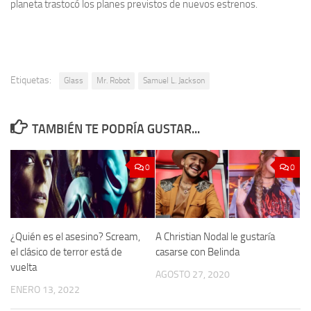
planeta trastocó los planes previstos de nuevos estrenos.
Etiquetas:
Glass
Mr. Robot
Samuel L. Jackson
TAMBIÉN TE PODRÍA GUSTAR...
0
0
¿Quién es el asesino? Scream,
A Christian Nodal le gustaría
el clásico de terror está de
casarse con Belinda
vuelta
AGOSTO 27, 2020
ENERO 13, 2022