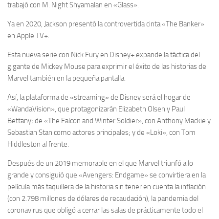
trabajó con M. Night Shyamalan en «Glass».
Ya en 2020, Jackson presentó la controvertida cinta «The Banker»
en Apple TV+.
Esta nueva serie con Nick Fury en Disney+ expande la táctica del
gigante de Mickey Mouse para exprimir el éxito de las historias de
Marvel también en la pequeña pantalla.
Así, la plataforma de «streaming» de Disney será el hogar de
«WandaVision», que protagonizarán Elizabeth Olsen y Paul
Bettany; de «The Falcon and Winter Soldier», con Anthony Mackie y
Sebastian Stan como actores principales; y de «Loki», con Tom
Hiddleston al frente.
Después de un 2019 memorable en el que Marvel triunfó a lo
grande y consiguió que «Avengers: Endgame» se convirtiera en la
película más taquillera de la historia sin tener en cuenta la inflación
(con 2.798 millones de dólares de recaudación), la pandemia del
coronavirus que obligó a cerrar las salas de prácticamente todo el