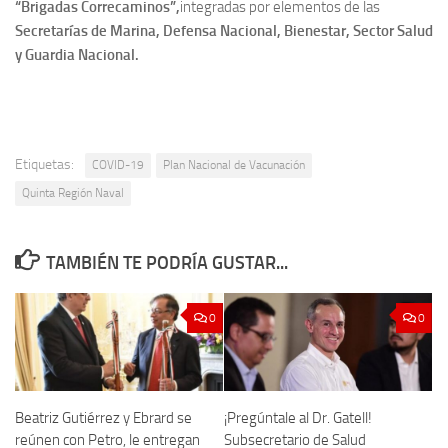
“Brigadas Correcaminos”,
integradas por elementos de las
Secretarías de Marina, Defensa Nacional, Bienestar, Sector Salud
y Guardia Nacional.
Etiquetas:
COVID-19
Plan Nacional de Vacunación
Quinta Región Naval
TAMBIÉN TE PODRÍA GUSTAR...
0
0
Beatriz Gutiérrez y Ebrard se
¡Pregúntale al Dr. Gatell!
reúnen con Petro, le entregan
Subsecretario de Salud