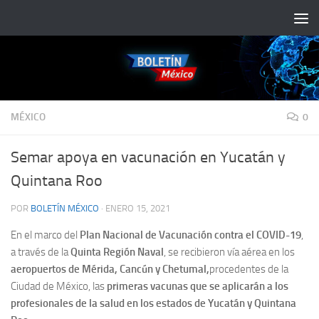
Saltar al contenido
MÉXICO
0
Semar apoya en vacunación en Yucatán y
Quintana Roo
POR
BOLETÍN MÉXICO
·
ENERO 15, 2021
En el marco del
Plan Nacional de Vacunación contra el COVID-19
,
a través de la
Quinta Región Naval
, se recibieron vía aérea en los
aeropuertos de Mérida, Cancún y Chetumal,
procedentes de la
Ciudad de México, las
primeras vacunas que se aplicarán a los
profesionales de la salud en los estados de Yucatán y Quintana