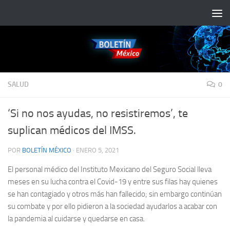
Saltar al contenido
SALUD
0
‘Si no nos ayudas, no resistiremos’, te
suplican médicos del IMSS.
POR
BOLETÍN MÉXICO
·
ENERO 5, 2021
El personal médico del Instituto Mexicano del Seguro Social lleva
meses en su lucha contra el Covid-19 y entre sus filas hay quienes
se han contagiado y otros más han fallecido; sin embargo continúan
su combate y por ello pidieron a la sociedad ayudarlos a acabar con
la pandemia al cuidarse y quedarse en casa.