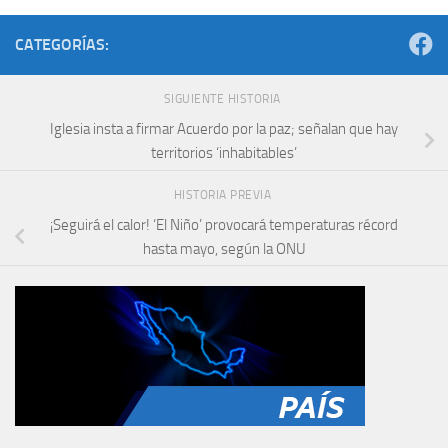
CATEGORÍAS:
SIGUIENTE HISTORIA
Iglesia insta a firmar Acuerdo por la paz; señalan que hay
territorios ‘inhabitables’
HISTORIA PREVIA
¡Seguirá el calor! ‘El Niño’ provocará temperaturas récord
hasta mayo, según la ONU