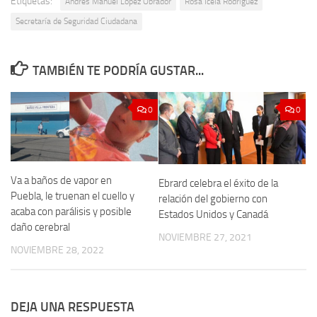
Etiquetas:
Andrés Manuel López Obrador
Rosa Icela Rodríguez
Secretaría de Seguridad Ciudadana
TAMBIÉN TE PODRÍA GUSTAR...
0
0
Va a baños de vapor en
Ebrard celebra el éxito de la
Puebla, le truenan el cuello y
relación del gobierno con
acaba con parálisis y posible
Estados Unidos y Canadá
daño cerebral
NOVIEMBRE 27, 2021
NOVIEMBRE 28, 2022
DEJA UNA RESPUESTA