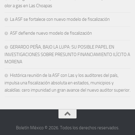
olor a gas en Las Choapas
La ASF se fortalece con nuevo modelo de fiscalización
ASF defiende nuevo modelo de fiscalización
GERARDO PEÑA, BAJO LA LUPA: SU POSIBLE PAPEL EN
INVESTIGACIONES SOBRE PRESUNTO FINANCIAMIENTO ILÍCITO A
MORENA
Histórica reunión de la ASF con Las y los auditores del país,
impulsa una fiscalización absoluta en estados, municipios y
alcaldías: cero impunidad un gran avance del nuevo auditor superior.
Boletín México © 2026. Todos los derechos reservados.