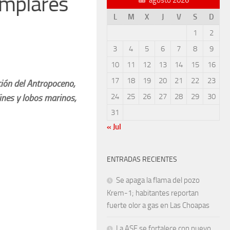
emplares
L
M
X
J
V
S
D
1
2
3
4
5
6
7
8
9
10
11
12
13
14
15
16
17
18
19
20
21
22
23
ción del Antropoceno,
24
25
26
27
28
29
30
nes y lobos marinos,
31
« Jul
ENTRADAS RECIENTES
Se apaga la flama del pozo
Krem-1; habitantes reportan
fuerte olor a gas en Las Choapas
La ASF se fortalece con nuevo