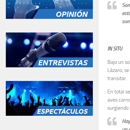
Son
est
son 
IN SITU
Bajo un so
Lázaro; se
transitar.
En total s
aves carro
surgiendo 
Hay
un 