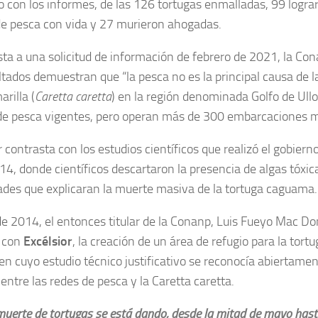
 con los informes, de las 126 tortugas enmalladas, 99 lograr
de pesca con vida y 27 murieron ahogadas.
ta a una solicitud de información de febrero de 2021, la Co
ltados demuestran que “la pesca no es la principal causa de l
rilla (
Caretta caretta
) en la región denominada Golfo de Ull
de pesca vigentes, pero operan más de 300 embarcaciones m
r contrasta con los estudios científicos que realizó el gobier
4, donde científicos descartaron la presencia de algas tóxic
des que explicaran la muerte masiva de la tortuga caguama.
e 2014, el entonces titular de la Conanp, Luis Fueyo Mac Do
a con
Excélsior
, la creación de un área de refugio para la tortu
n cuyo estudio técnico justificativo se reconocía abiertamen
 entre las redes de pesca y la Caretta caretta.
muerte de tortugas se está dando, desde la mitad de mayo hasta