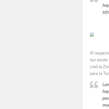
hay
inf
Al respect
tan existe
creó la Zo
para la To
Lam
hay
pes
muer