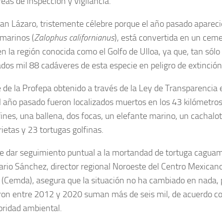
reas de inspección y vigilancia.
an Lázaro, tristemente célebre porque el año pasado apareci
marinos (
Zalophus californianus
), está convertida en un ceme
 la región conocida como el Golfo de Ulloa, ya que, tan sólo
ados mil 88 cadáveres de esta especie en peligro de extinción
 de la Profepa obtenido a través de la Ley de Transparencia 
 año pasado fueron localizados muertos en los 43 kilómetro
fines, una ballena, dos focas, un elefante marino, un cachalo
rietas y 23 tortugas golfinas.
e dar seguimiento puntual a la mortandad de tortuga caguam
rio Sánchez, director regional Noroeste del Centro Mexican
(Cemda), asegura que la situación no ha cambiado en nada, 
ron entre 2012 y 2020 suman más de seis mil, de acuerdo c
oridad ambiental.