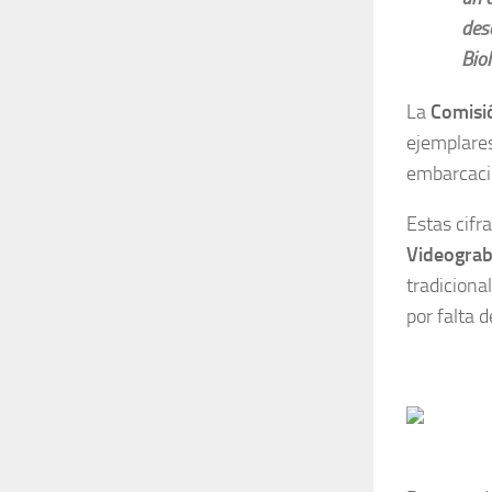
des
Biol
La
Comisió
ejemplares
embarcacio
Estas cifr
Videograb
tradiciona
por falta d