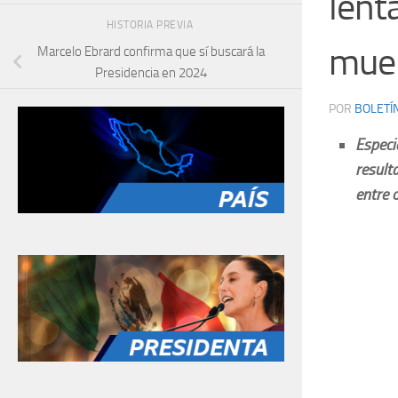
lent
HISTORIA PREVIA
muer
Marcelo Ebrard confirma que sí buscará la
Presidencia en 2024
POR
BOLETÍ
Especi
result
entre 