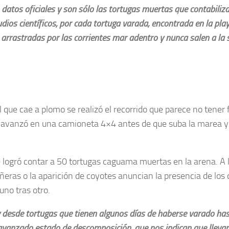
 datos oficiales y son sólo las tortugas muertas que contabiliz
udios científicos, por cada tortuga varada, encontrada en la pla
arrastradas por las corrientes mar adentro y nunca salen a la su
l que cae a plomo se realizó el recorrido que parece no tener
 avanzó en una camioneta 4×4 antes de que suba la marea y
e logró contar a 50 tortugas caguama muertas en la arena. A lo
ñeras o la aparición de coyotes anuncian la presencia de los
uno tras otro.
 desde tortugas que tienen algunos días de haberse varado has
avanzado estado de descomposición, que nos indican que lleva