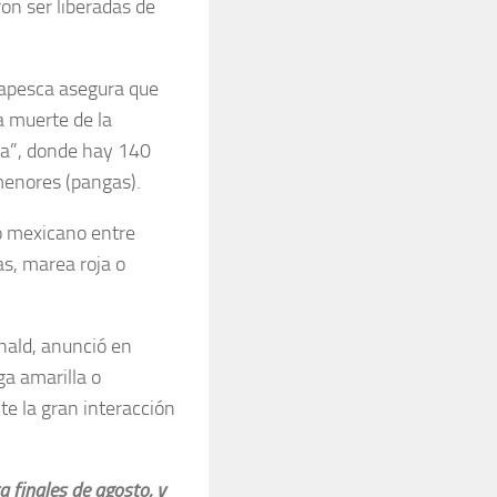
on ser liberadas de
napesca asegura que
a muerte de la
oa”, donde hay 140
enores (pangas).
no mexicano entre
as, marea roja o
nald, anunció en
ga amarilla o
te la gran interacción
 finales de agosto, y