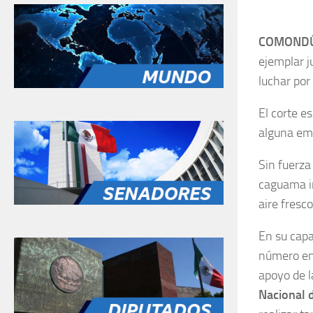
COMOND
ejemplar j
luchar por
El corte e
alguna em
Sin fuerza
caguama in
aire fresc
En su capa
número en 
apoyo de 
Nacional 