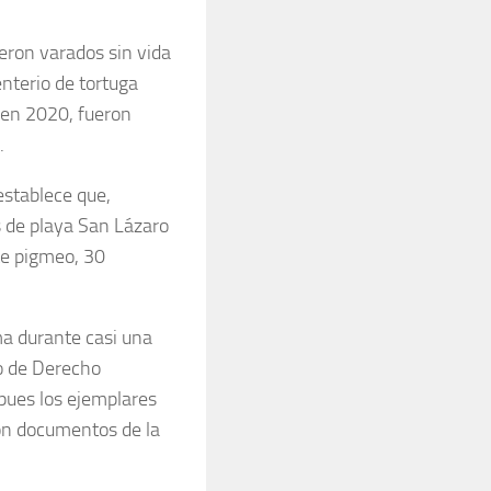
eron varados sin vida
nterio de tortuga
 en 2020, fueron
.
establece que,
s de playa San Lázaro
te pigmeo, 30
a durante casi una
o de Derecho
pues los ejemplares
on documentos de la