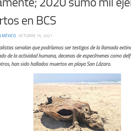
amente; 2020 sumó mil ej
tos en BCS
N MÉXICO
·
OCTUBRE 16, 2021
alistas señalan que podríamos ser testigos de la llamada extin
ado de la actividad humana; decenas de especímenes como delfi
otros, han sido hallados muertos en playa San Lázaro.