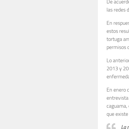
De acuerdo
las redes 
En respues
estos resu
tortuga ama
permisos 
Lo anterio
2013 y 201
enfermeda
En enero d
entrevist
caguama, e
que existe
La 