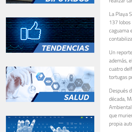
realizar ta
La Playa S
137 lobos 
caguama en
contabiliz
Un reporte
además, el
cuatro del
tortugas p
Después d
década, Ma
Ambiental 
que murie
propia aut