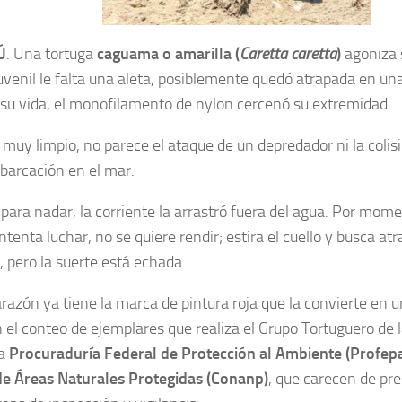
Ú
. Una tortuga
caguama o amarilla (
Caretta caretta
)
agoniza 
uvenil le falta una aleta, posiblemente quedó atrapada en una
 su vida, el monofilamento de nylon cercenó su extremidad.
s muy limpio, no parece el ataque de un depredador ni la colis
barcación en el mar.
 para nadar, la corriente la arrastró fuera del agua. Por mome
tenta luchar, no se quiere rendir; estira el cuello y busca a
o, pero la suerte está echada.
razón ya tiene la marca de pintura roja que la convierte en u
el conteo de ejemplares que realiza el Grupo Tortuguero de l
la
Procuraduría Federal de Protección al Ambiente (Profep
de Áreas Naturales Protegidas (Conanp)
, que carecen de pr