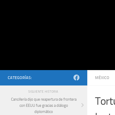
Saltar al contenido
CATEGORÍAS:
MÉXICO
SIGUIENTE HISTORIA
Tort
Cancillería dijo que reapertura de frontera
con EEUU fue gracias a diálogo
diplomático