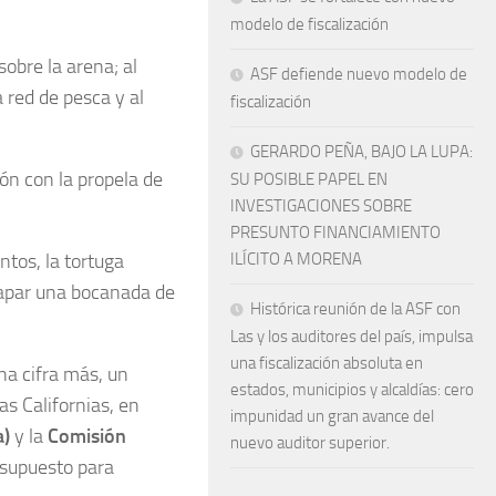
modelo de fiscalización
sobre la arena; al
ASF defiende nuevo modelo de
 red de pesca y al
fiscalización
GERARDO PEÑA, BAJO LA LUPA:
ión con la propela de
SU POSIBLE PAPEL EN
INVESTIGACIONES SOBRE
PRESUNTO FINANCIAMIENTO
ntos, la tortuga
ILÍCITO A MORENA
trapar una bocanada de
Histórica reunión de la ASF con
Las y los auditores del país, impulsa
una fiscalización absoluta en
na cifra más, un
estados, municipios y alcaldías: cero
as Californias, en
impunidad un gran avance del
a)
y la
Comisión
nuevo auditor superior.
esupuesto para