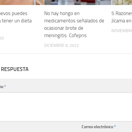
uevos puedes
No hay hongo en
5 Razones 
 tener un dieta
medicamentos señalados de
Jícama en
ocasionar brote de
NOVIEMBRE
meningitis: Cofepris
20
DICIEMBRE 8, 2022
 RESPUESTA
io
*
Correo electrónico
*