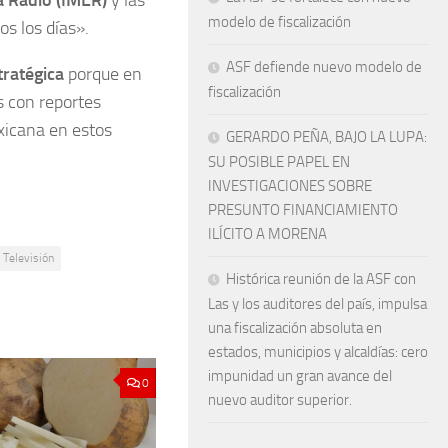
modelo de fiscalización
s los días».
ASF defiende nuevo modelo de
tratégica
porque en
fiscalización
s con reportes
xicana en estos
GERARDO PEÑA, BAJO LA LUPA:
SU POSIBLE PAPEL EN
INVESTIGACIONES SOBRE
PRESUNTO FINANCIAMIENTO
ILÍCITO A MORENA
Televisión
Histórica reunión de la ASF con
Las y los auditores del país, impulsa
una fiscalización absoluta en
estados, municipios y alcaldías: cero
impunidad un gran avance del
0
nuevo auditor superior.