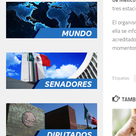
tres estac
El organis
ella se in
acreditado
momentos 
Etiquetas:
TAMBI