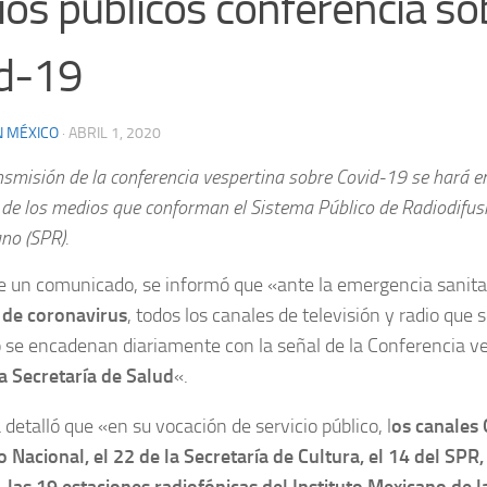
os públicos conferencia so
d-19
N MÉXICO
·
ABRIL 1, 2020
nsmisión de la conferencia vespertina sobre Covid-19 se hará e
 de los medios que conforman el Sistema Público de Radiodifus
no (SPR).
e un comunicado, se informó que «ante la emergencia sanita
de coronavirus
, todos los canales de televisión y radio que
se encadenan diariamente con la señal de la Conferencia v
a Secretaría de Salud
«.
 detalló que «en su vocación de servicio público, l
os canales 
o Nacional, el 22 de la Secretaría de Cultura, el 14 del SPR,
 las 19 estaciones radiofónicas del Instituto Mexicano de 