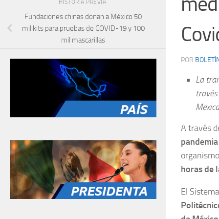
medi
HISTORIA PREVIA
Fundaciones chinas donan a México 50
Covi
mil kits para pruebas de COVID-19 y 100
mil mascarillas
POR
BOLETÍ
La tra
través
Mexica
A través d
pandemia 
organismo 
horas de l
El Sistema
Politécnic
de México,