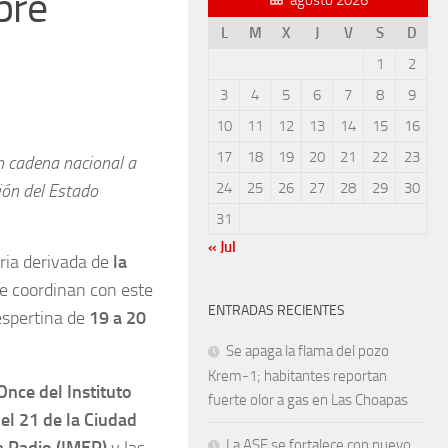
bre
L
M
X
J
V
S
D
1
2
3
4
5
6
7
8
9
10
11
12
13
14
15
16
17
18
19
20
21
22
23
n cadena nacional a
24
25
26
27
28
29
30
ión del Estado
31
« Jul
ria derivada de
la
 se coordinan con este
ENTRADAS RECIENTES
espertina de
19 a 20
Se apaga la flama del pozo
Krem-1; habitantes reportan
Once del Instituto
fuerte olor a gas en Las Choapas
 el 21 de la Ciudad
La ASF se fortalece con nuevo
la Radio (IMER)
y las