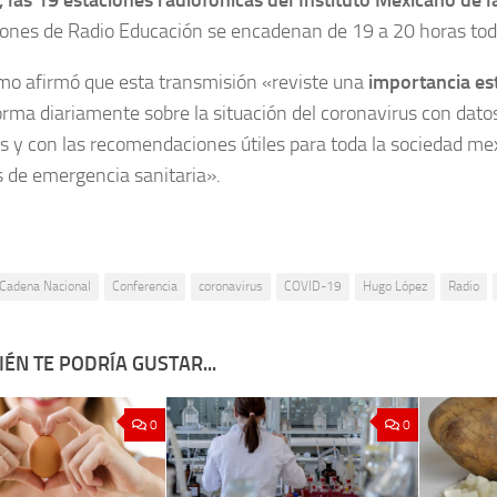
iones de Radio Educación se encadenan de 19 a 20 horas todo
mo afirmó que esta transmisión «reviste una
importancia es
forma diariamente sobre la situación del coronavirus con dato
s y con las recomendaciones útiles para toda la sociedad me
de emergencia sanitaria».
Cadena Nacional
Conferencia
coronavirus
COVID-19
Hugo López
Radio
ÉN TE PODRÍA GUSTAR...
0
0