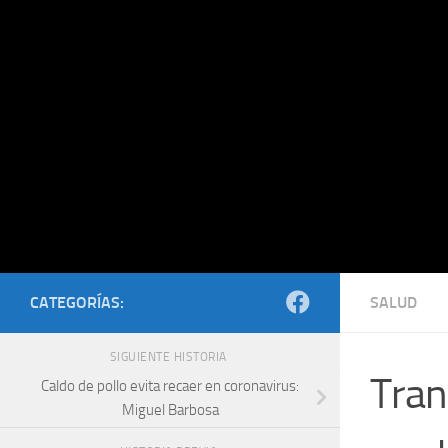
Saltar al contenido
CATEGORÍAS:
SALUD
SIGUIENTE HISTORIA
Tran
Caldo de pollo evita recaer en coronavirus:
Miguel Barbosa