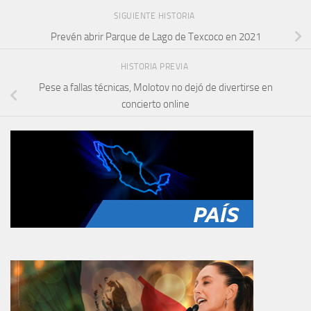
SIGUIENTE HISTORIA
Prevén abrir Parque de Lago de Texcoco en 2021
HISTORIA PREVIA
Pese a fallas técnicas, Molotov no dejó de divertirse en
concierto online