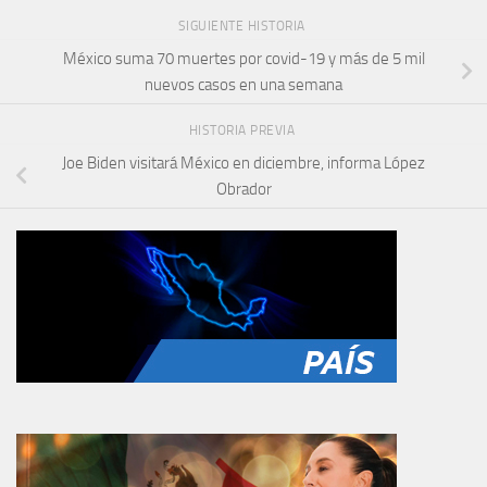
SIGUIENTE HISTORIA
México suma 70 muertes por covid-19 y más de 5 mil
nuevos casos en una semana
HISTORIA PREVIA
Joe Biden visitará México en diciembre, informa López
Obrador