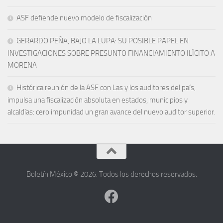
ASF defiende nuevo modelo de fiscalización
GERARDO PEÑA, BAJO LA LUPA: SU POSIBLE PAPEL EN
INVESTIGACIONES SOBRE PRESUNTO FINANCIAMIENTO ILÍCITO A
MORENA
Histórica reunión de la ASF con Las y los auditores del país,
impulsa una fiscalización absoluta en estados, municipios y
alcaldías: cero impunidad un gran avance del nuevo auditor superior.
Boletín México © 2026. Todos los derechos reservados.