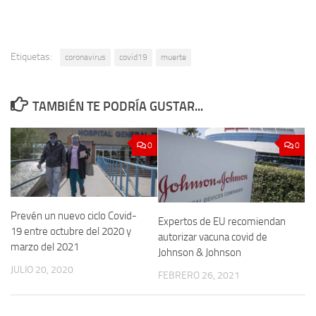
Etiquetas:
coronavirus
covid19
muerte
TAMBIÉN TE PODRÍA GUSTAR...
0
0
Prevén un nuevo ciclo Covid-
Expertos de EU recomiendan
19 entre octubre del 2020 y
autorizar vacuna covid de
marzo del 2021
Johnson & Johnson
JULIO 20, 2020
FEBRERO 26, 2021