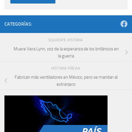
CATEGORÍAS:
SIGUIENTE HISTORIA
Muere Vera Lynn, voz de la esperanza de los británicos en
la guerra
HISTORIA PREVIA
Fabrican más ventiladores en México, pero se mandan al
extranjero