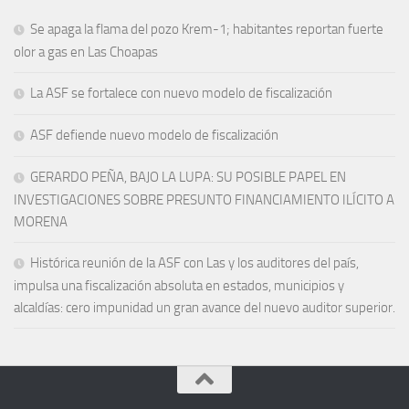
Se apaga la flama del pozo Krem-1; habitantes reportan fuerte
olor a gas en Las Choapas
La ASF se fortalece con nuevo modelo de fiscalización
ASF defiende nuevo modelo de fiscalización
GERARDO PEÑA, BAJO LA LUPA: SU POSIBLE PAPEL EN
INVESTIGACIONES SOBRE PRESUNTO FINANCIAMIENTO ILÍCITO A
MORENA
Histórica reunión de la ASF con Las y los auditores del país,
impulsa una fiscalización absoluta en estados, municipios y
alcaldías: cero impunidad un gran avance del nuevo auditor superior.