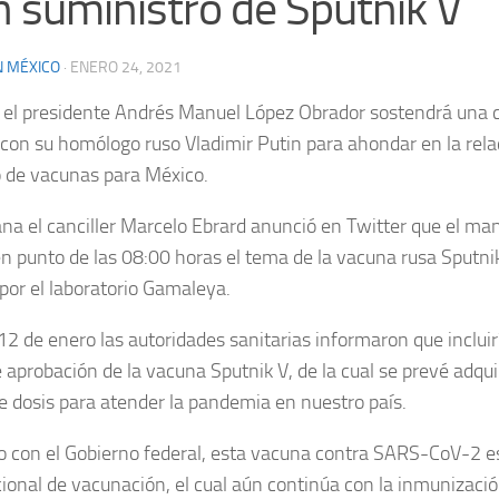
n suministro de Sputnik V
N MÉXICO
·
ENERO 24, 2021
s el presidente Andrés Manuel López Obrador sostendrá una 
 con su homólogo ruso Vladimir Putin para ahondar en la relaci
 de vacunas para México.
a el canciller Marcelo Ebrard anunció en Twitter que el ma
n punto de las 08:00 horas el tema de la vacuna rusa Sputnik 
por el laboratorio Gamaleya.
12 de enero las autoridades sanitarias informaron que inclui
 aprobación de la vacuna Sputnik V, de la cual se prevé adqui
e dosis para atender la pandemia en nuestro país.
o con el Gobierno federal, esta vacuna contra SARS-CoV-2 
cional de vacunación, el cual aún continúa con la inmunizaci