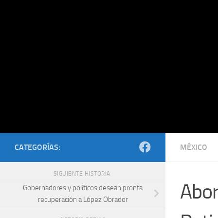
Saltar al contenido
CATEGORÍAS:
MÉXICO
SIGUIENTE HISTORIA
Abor
Gobernadores y políticos desean pronta
recuperación a López Obrador