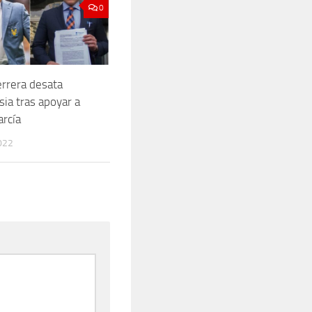
0
rrera desata
sia tras apoyar a
rcía
022