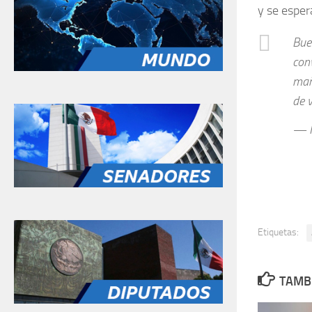
y se esper
Bue
con
mañ
de 
— M
Etiquetas:
TAMBI