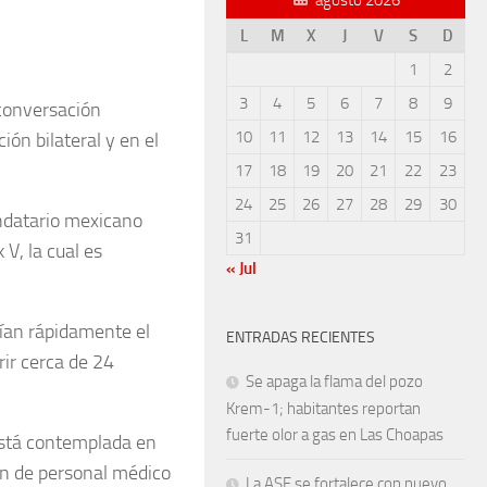
L
M
X
J
V
S
D
1
2
3
4
5
6
7
8
9
conversación
10
11
12
13
14
15
16
ón bilateral y en el
17
18
19
20
21
22
23
24
25
26
27
28
29
30
ndatario mexicano
31
V, la cual es
« Jul
rían rápidamente el
ENTRADAS RECIENTES
rir cerca de 24
Se apaga la flama del pozo
Krem-1; habitantes reportan
fuerte olor a gas en Las Choapas
está contemplada en
ón de personal médico
La ASF se fortalece con nuevo