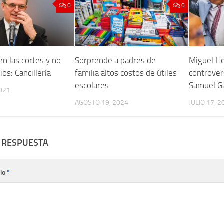
0
0
 en las cortes y no
Sorprende a padres de
Miguel He
os: Cancillería
familia altos costos de útiles
controver
escolares
Samuel Ga
021
AGOSTO 19, 2024
JULIO 17, 2
 RESPUESTA
io
*