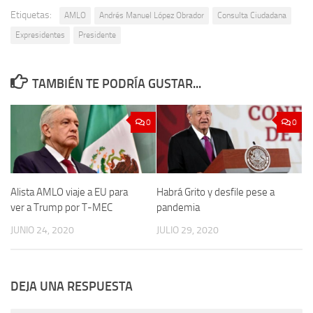
Etiquetas:
AMLO
Andrés Manuel López Obrador
Consulta Ciudadana
Expresidentes
Presidente
TAMBIÉN TE PODRÍA GUSTAR...
0
0
Alista AMLO viaje a EU para
Habrá Grito y desfile pese a
ver a Trump por T-MEC
pandemia
JUNIO 24, 2020
JULIO 29, 2020
DEJA UNA RESPUESTA