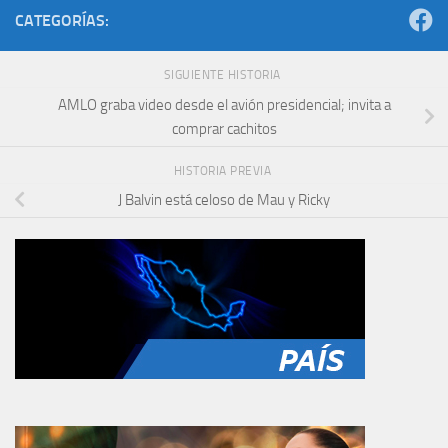
CATEGORÍAS:
SIGUIENTE HISTORIA
AMLO graba video desde el avión presidencial; invita a
comprar cachitos
HISTORIA PREVIA
J Balvin está celoso de Mau y Ricky