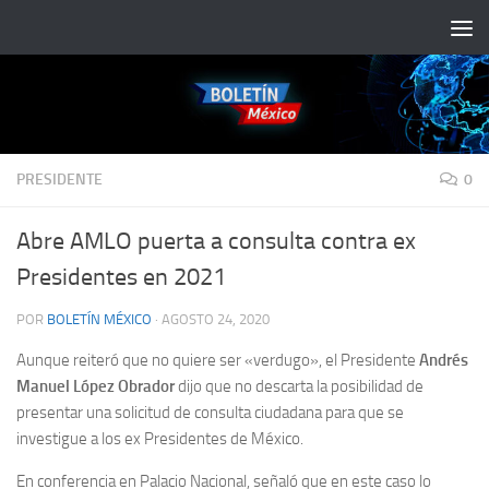
Saltar al contenido
PRESIDENTE
0
Abre AMLO puerta a consulta contra ex
Presidentes en 2021
POR
BOLETÍN MÉXICO
·
AGOSTO 24, 2020
Aunque reiteró que no quiere ser «verdugo», el Presidente
Andrés
Manuel López Obrador
dijo que no descarta la posibilidad de
presentar una solicitud de consulta ciudadana para que se
investigue a los ex Presidentes de México.
En conferencia en Palacio Nacional, señaló que en este caso lo