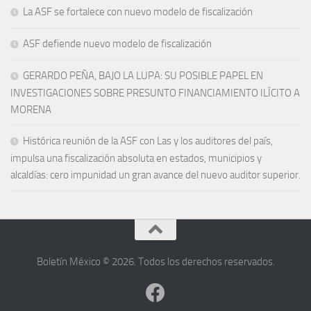
La ASF se fortalece con nuevo modelo de fiscalización
ASF defiende nuevo modelo de fiscalización
GERARDO PEÑA, BAJO LA LUPA: SU POSIBLE PAPEL EN
INVESTIGACIONES SOBRE PRESUNTO FINANCIAMIENTO ILÍCITO A
MORENA
Histórica reunión de la ASF con Las y los auditores del país,
impulsa una fiscalización absoluta en estados, municipios y
alcaldías: cero impunidad un gran avance del nuevo auditor superior.
Boletín México © 2026. Todos los derechos reservados.