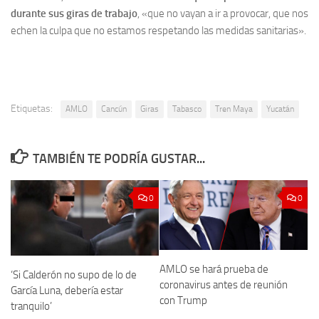
durante sus giras de trabajo
, «que no vayan a ir a provocar, que nos
echen la culpa que no estamos respetando las medidas sanitarias».
Etiquetas:
AMLO
Cancún
Giras
Tabasco
Tren Maya
Yucatán
TAMBIÉN TE PODRÍA GUSTAR...
0
0
AMLO se hará prueba de
‘Si Calderón no supo de lo de
coronavirus antes de reunión
García Luna, debería estar
con Trump
tranquilo’