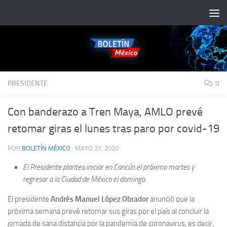
Saltar al contenido
PRESIDENTE
0
Con banderazo a Tren Maya, AMLO prevé
retomar giras el lunes tras paro por covid-19
POR
BOLETÍN MÉXICO
·
MAYO 27, 2020
El Presidente plantea iniciar en Cancún el próximo martes y
regresar a la Ciudad de México el domingo.
El presidente
Andrés Manuel López Obrador
anunció que la
próxima semana prevé retomar sus giras por el país al concluir la
jornada de sana distancia por la pandemia de coronavirus, es decir,