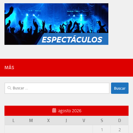
MÁS
Buscar:
agosto 2026
L
M
X
J
V
S
D
1
2