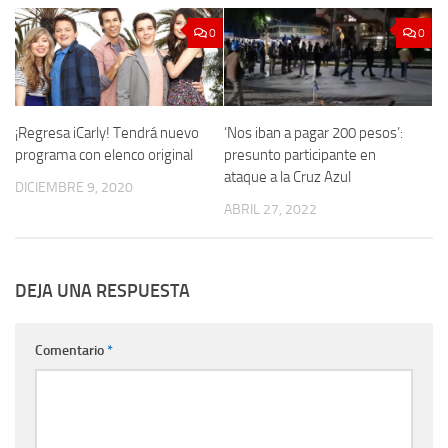
0
0
¡Regresa iCarly! Tendrá nuevo
‘Nos iban a pagar 200 pesos’:
programa con elenco original
presunto participante en
ataque a la Cruz Azul
DICIEMBRE 9, 2020
ABRIL 27, 2022
DEJA UNA RESPUESTA
Comentario
*