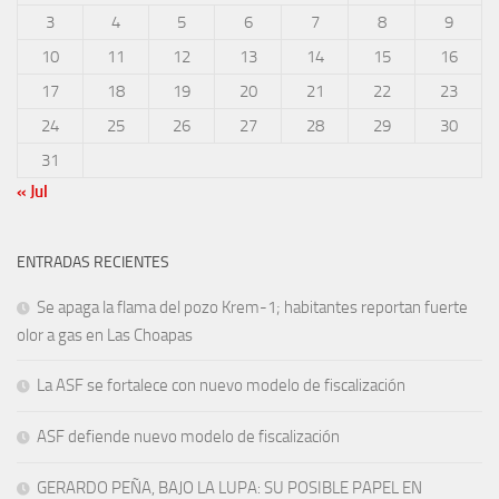
3
4
5
6
7
8
9
10
11
12
13
14
15
16
17
18
19
20
21
22
23
24
25
26
27
28
29
30
31
« Jul
ENTRADAS RECIENTES
Se apaga la flama del pozo Krem-1; habitantes reportan fuerte
olor a gas en Las Choapas
La ASF se fortalece con nuevo modelo de fiscalización
ASF defiende nuevo modelo de fiscalización
GERARDO PEÑA, BAJO LA LUPA: SU POSIBLE PAPEL EN