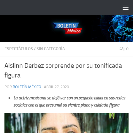
Saltar al contenido
ESPECTÁCULOS
/
SIN CATEGORÍA
0
Aislinn Derbez sorprende por su tonificada
figura
POR
BOLETÍN MÉXICO
·
ABRIL 27, 2020
La actriz mexicana se dejó ver con un pequeño bikini en sus redes
sociales con el que presumió su vientre plano y cuidada figura