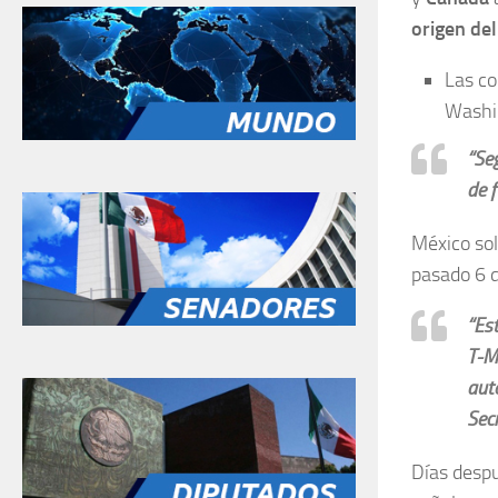
origen del
Las co
Washin
“Se
de 
México sol
pasado 6 d
“Es
T-M
auto
Sec
Días desp