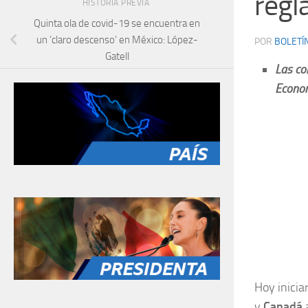
regl
HISTORIA PREVIA
Quinta ola de covid-19 se encuentra en
un ‘claro descenso’ en México: López-
POR
BOLETÍ
Gatell
Las co
Econom
Hoy inicia
y
Canadá
a