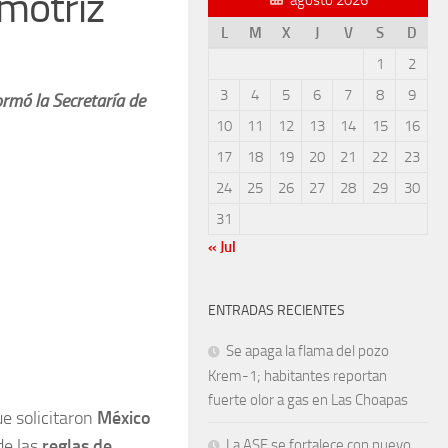
omotriz
L
M
X
J
V
S
D
1
2
3
4
5
6
7
8
9
ormó la Secretaría de
10
11
12
13
14
15
16
17
18
19
20
21
22
23
24
25
26
27
28
29
30
31
« Jul
ENTRADAS RECIENTES
Se apaga la flama del pozo
Krem-1; habitantes reportan
fuerte olor a gas en Las Choapas
ue solicitaron
México
de las
reglas de
La ASF se fortalece con nuevo