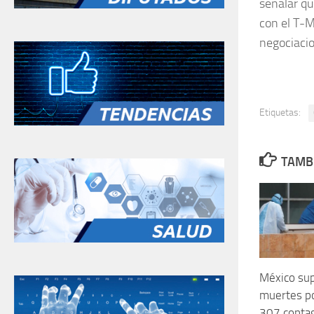
señalar qu
con el T-M
negociacio
Etiquetas:
TAMBI
México sup
muertes po
307 conta