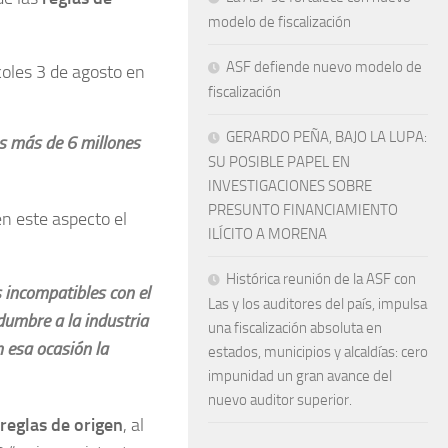
modelo de fiscalización
ASF defiende nuevo modelo de
coles 3 de agosto en
fiscalización
GERARDO PEÑA, BAJO LA LUPA:
as más de 6 millones
SU POSIBLE PAPEL EN
INVESTIGACIONES SOBRE
PRESUNTO FINANCIAMIENTO
en este aspecto el
ILÍCITO A MORENA
.
Histórica reunión de la ASF con
 incompatibles con el
Las y los auditores del país, impulsa
dumbre a la industria
una fiscalización absoluta en
n esa ocasión la
estados, municipios y alcaldías: cero
impunidad un gran avance del
nuevo auditor superior.
 reglas de origen
, al