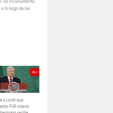
0 “es inconsistente
a lo largo de las
0
 a Loret que
ante FGR videos
 hermano recibe