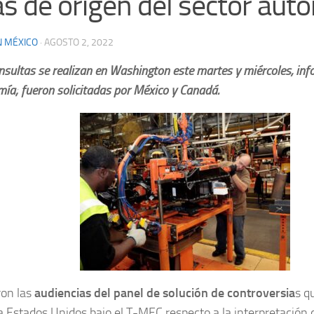
as de origen del sector aut
N MÉXICO
·
AGOSTO 2, 2022
nsultas se realizan en Washington este martes y miércoles, inf
ía; fueron solicitadas por México y Canadá.
ron las
audiencias del panel de solución de controversia
s q
 Estados Unidos bajo el T-MEC respecto a la interpretación 