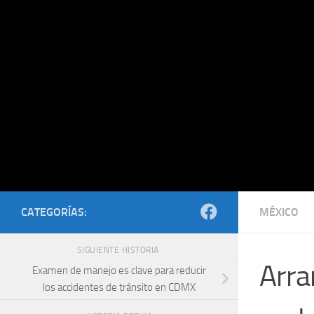
Saltar al contenido
CATEGORÍAS:
MÉXICO
SIGUIENTE HISTORIA
Arra
Examen de manejo es clave para reducir
los accidentes de tránsito en CDMX