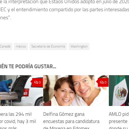
e la interpretación que Estaos Unidos adoptó en julio de 202
EC y el entendimiento compartido por las partes interesadas 
nes”.
Canadá
méxico
Secretaría de Economía
Washington
ÉN TE PODRÍA GUSTAR...
0
0
era las 294 mil
Delfina Gómez gana
AMLO pide
r covid; hay 3 mil
encuestas para candidatura
presente 
gios más
de Morena en Edomex
donde su