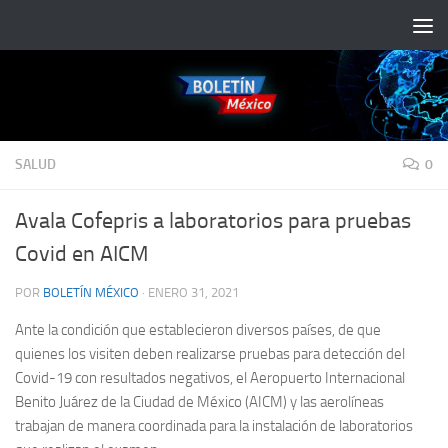
Saltar al contenido
SALUD
0
Avala Cofepris a laboratorios para pruebas
Covid en AICM
POR
BOLETÍN MÉXICO
·
ENERO 31, 2021
Ante la condición que establecieron diversos países, de que
quienes los visiten deben realizarse pruebas para detección del
Covid-19 con resultados negativos, el Aeropuerto Internacional
Benito Juárez de la Ciudad de México (AICM) y las aerolíneas
trabajan de manera coordinada para la instalación de laboratorios