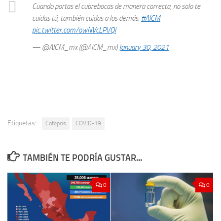
Cuando portas el cubrebocas de manera correcta, no solo te
cuidas tú, también cuidas a los demás.
#AICM
pic.twitter.com/owNVcLPVQl
— @AICM_mx (@AICM_mx)
January 30, 2021
Etiquetas:
Cofepris
COVID-19
TAMBIÉN TE PODRÍA GUSTAR...
0
0