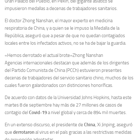
Gran Palacio del Pueblo, en Pekín, del gigante asiático se
impusieron medallas a decenas de trabajadores sanitarios.
El doctor Zhong Nanshan, el mayor experto en medicina
respiratoria de China, y a quien se le impuso la Medalla de la
República, aseguró que a pesar de que no quedan contagiados
locales entre los infectados activos, no se ha de bajar la guardia.
«Hemos derrotado el actual brote»
Zhong Nanshan
Agencias internacionales destacan que además de los dirigentes
del Partido Comunista de China (PCCh) estuvieron presentes
decenas de trabajadores del servicio sanitario chino, muchos de los
cuales fueron galardonados con distinciones honoríficas.
De acuerdo con datos de la Universidad Johns Hopkins, hasta este
martes 8 de septiembre hay más de 27 millones de casos de
contagio del
Covid-19
a nivel global y cerca de 894 mil muertes.
En un extenso discurso, el presidente de
China
, Xi Jinping, aseguró
que
derrotaron
al virus en el país gracias a las restrictivas medidas
de prevención adoptadas.