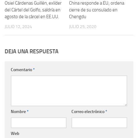
Osiel Cárdenas Guillén, exlíder
0
China responde a EU; ordena
0
del Cártel del Golfo, saldría en
cierre de su consulado en
agosto de la cárcel en EE.UU.
Chengdu
JULIO 12, 2024
JULIO 25, 2020
DEJA UNA RESPUESTA
Comentario
*
Nombre
*
Correo electrónico
*
Web