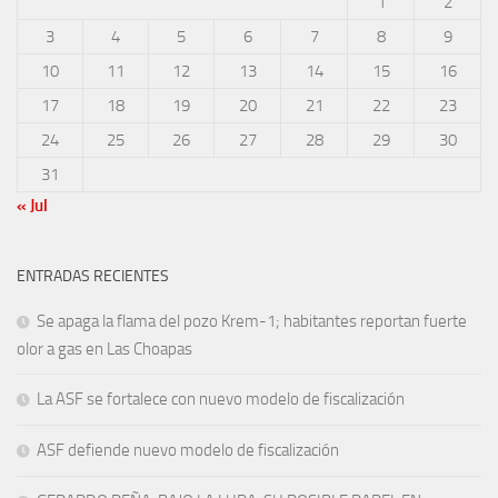
1
2
3
4
5
6
7
8
9
10
11
12
13
14
15
16
17
18
19
20
21
22
23
24
25
26
27
28
29
30
31
« Jul
ENTRADAS RECIENTES
Se apaga la flama del pozo Krem-1; habitantes reportan fuerte
olor a gas en Las Choapas
La ASF se fortalece con nuevo modelo de fiscalización
ASF defiende nuevo modelo de fiscalización