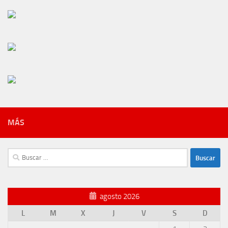
MÁS
Buscar:
agosto 2026
L
M
X
J
V
S
D