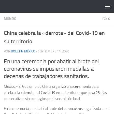
Saltar al contenido
MUNDO
0
China celebra la «derrota» del Covid-19 en
su territorio
POR
BOLETÍN MÉXICO
·
SEPTIEMBRE 14, 2020
En una ceremonia por abatir al brote del
coronavirus se impusieron medallas a
decenas de trabajadores sanitarios.
México.- El Gobierno de
China
organizó una
ceremonia
para
celebrar la «
derrota
» al
Covid-19
en su territorio, que lleva 23 días
consecutivos sin
contagios
por transmisión local.
En la ceremonia por abatir al brote del
coronavirus
organizada en el