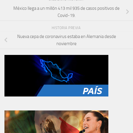
México llega a un millón 413 mil 935 de casos positivos de
Covid-19.
HISTORIA PREVIA
Nueva cepa de coronavirus estaba en Alemania desde
noviembre