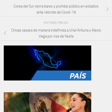
Corea del Sur cierra bares y prohibe público en estadios
ante rebrote de Covid-19
HISTORIA PREVIA
Chivas separa de manera indefinida a Uriel Antuna y Alexis
Vega por irse de fiesta