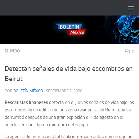
Saltar al contenido
MUNDO
0
Detectan señales de vida bajo escombros en
Beirut
POR
BOLETÍN MÉXICO
·
SEPTIEMBRE 3, 2020
Rescatistas libaneses
detectaron el jueves señales de vida bajo los
escombros de un edificio en una zona residencial de Beirut que se
derrumbó después de una gran explosión el 4 de agosto en el
puerto cercano, dijo un miembro del equipo.
La agencia de noticias estatal había informado antes que un equipo