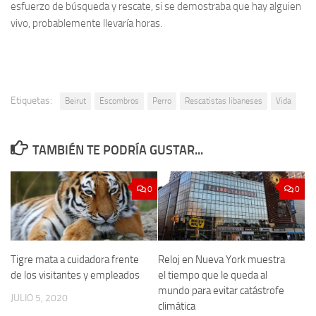
esfuerzo de búsqueda y rescate, si se demostraba que hay alguien
vivo, probablemente llevaría horas.
Etiquetas:
Beirut
Escombros
Perro
Rescatistas libaneses
Vida
TAMBIÉN TE PODRÍA GUSTAR...
0
0
Tigre mata a cuidadora frente
Reloj en Nueva York muestra
de los visitantes y empleados
el tiempo que le queda al
mundo para evitar catástrofe
JULIO 5, 2020
climática