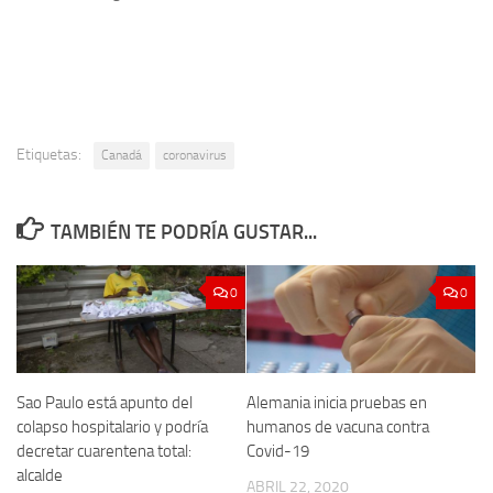
Etiquetas:
Canadá
coronavirus
TAMBIÉN TE PODRÍA GUSTAR...
0
0
Sao Paulo está apunto del
Alemania inicia pruebas en
colapso hospitalario y podría
humanos de vacuna contra
decretar cuarentena total:
Covid-19
alcalde
ABRIL 22, 2020