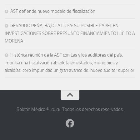
ASF defiende nuevo modelo de fiscalización
GERARDO PEÑA, BAJO LA LUPA: SU POSIBLE PAPEL EN
INVESTIGACIONES SOBRE PRESUNTO FINANCIAMIENTO ILÍCITO A
MORENA
Histórica reunión de la ASF con Las y los auditores del país,
impulsa una fiscalización absoluta en estados, municipios y
alcaldías: cero impunidad un gran avance del nuevo auditor superior.
Boletín México © 2026. Todos los derechos reservados.