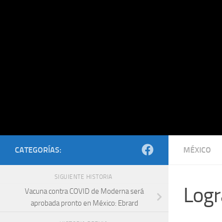
Saltar al contenido
CATEGORÍAS:
MÉXICO
SIGUIENTE HISTORIA
Logr
Vacuna contra COVID de Moderna será
aprobada pronto en México: Ebrard