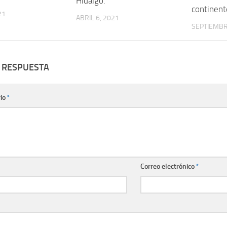
Hidalgo.
continent
21
ABRIL 6, 2021
SEPTIEMBR
 RESPUESTA
io
*
Correo electrónico
*