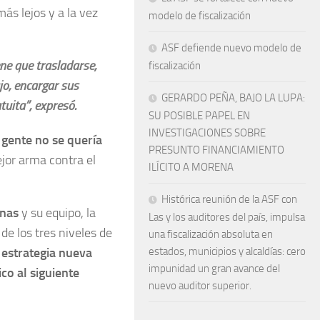
más lejos y a la vez
modelo de fiscalización
ASF defiende nuevo modelo de
ne que trasladarse,
fiscalización
jo, encargar sus
GERARDO PEÑA, BAJO LA LUPA:
tuita”, expresó.
SU POSIBLE PAPEL EN
INVESTIGACIONES SOBRE
 gente no se quería
PRESUNTO FINANCIAMIENTO
jor arma contra el
ILÍCITO A MORENA
Histórica reunión de la ASF con
enas
y su equipo, la
Las y los auditores del país, impulsa
e los tres niveles de
una fiscalización absoluta en
 estrategia nueva
estados, municipios y alcaldías: cero
impunidad un gran avance del
co al siguiente
nuevo auditor superior.