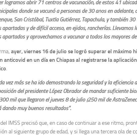
er logramos abrir 71 centros de vacunación, de estos 41 ubica
icipales donde se vacunó a personas de 30 años en adelante,
enque, San Cristóbal, Tuxtla Gutiérrez, Tapachula, y también 30 
apartadas y de difícil acceso, en ejidos, rancherías. Llevamos l
 apartados y aprovechamos a vacunar a todos los mayores de
orma,
ayer, viernes 16 de julio se logró superar el máximo h
 anticovid en un día en Chiapas al registrarse la aplicació
ico
.
da vez más se ha ido demostrando la seguridad y la eficiencia d
posición del presidente López Obrador de mandar suficiente bio
300 mil que llegaron el jueves 8 de julio (250 mil de AstraZenec
á dando muy buenos resultados”.
r del IMSS precisó que, en caso de continuar a ese ritmo, pron
ión al siguiente grupo de edad, y si llega una tercera ola de 