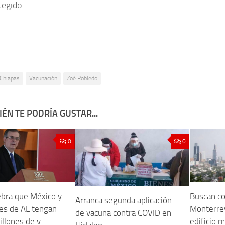
tegido.
Chiapas
Vacunación
Zoé Robledo
ÉN TE PODRÍA GUSTAR...
0
0
ebra que México y
Buscan co
Arranca segunda aplicación
ses de AL tengan
Monterre
de vacuna contra COVID en
illones de v
edificio m