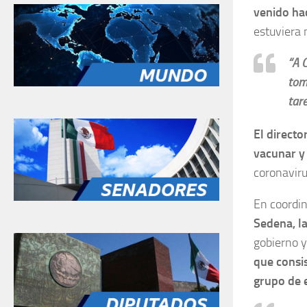
venido ha
estuviera 
“A 
tom
tar
El directo
vacunar y 
coronaviru
En coordin
Sedena, la
gobierno y
que consis
grupo de 