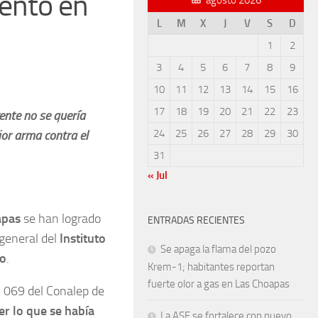
iento en
L
M
X
J
V
S
D
1
2
3
4
5
6
7
8
9
10
11
12
13
14
15
16
17
18
19
20
21
22
23
ente no se quería
24
25
26
27
28
29
30
jor arma contra el
31
« Jul
apas
se han logrado
ENTRADAS RECIENTES
 general del
Instituto
Se apaga la flama del pozo
do
.
Krem-1; habitantes reportan
fuerte olor a gas en Las Choapas
l 069 del Conalep de
er lo que se había
La ASF se fortalece con nuevo