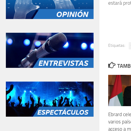
estará pro
Etiquetas:
TAMBI
Ebrard cel
varios paí
acceso a m