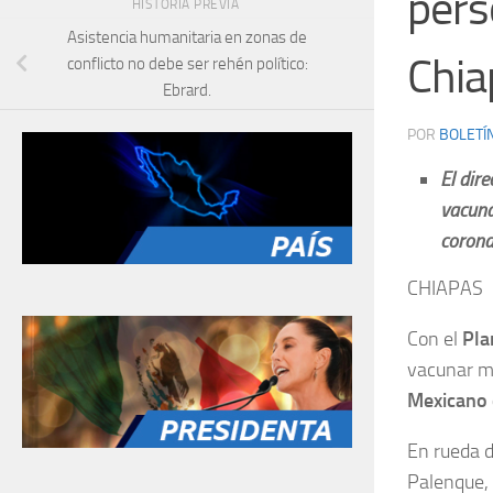
pers
HISTORIA PREVIA
Asistencia humanitaria en zonas de
Chia
conflicto no debe ser rehén político:
Ebrard.
POR
BOLETÍ
El dir
vacuna
corona
CHIAPAS
Con el
Pla
vacunar má
Mexicano 
En rueda d
Palenque,