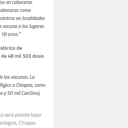
dos en cabeceras
 cabeceras como
centros en localidades
a vacuna a los lugares
 18 años.”
istórico de
n de 48 mil 503 dosis
e las vacunas. La
lógico a Chiapas, como
a y 50 mil CanSino),
to será posible bajar
contagios, Chiapas