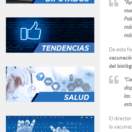
“Ay
mun
Pal
más 
más
De esta f
vacunación
del biológ
“Ca
dis
las 
est
El directo
la vacunac