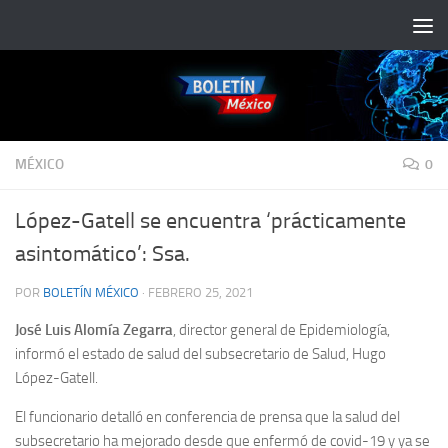
Saltar al contenido
MÉXICO
0
López-Gatell se encuentra ‘prácticamente
asintomático’: Ssa.
POR
BOLETÍN MÉXICO
·
FEBRERO 25, 2021
José Luis Alomía Zegarra
, director general de Epidemiología,
informó el estado de salud del subsecretario de Salud, Hugo
López-Gatell.
El funcionario detalló en conferencia de prensa que la salud del
subsecretario ha mejorado desde que enfermó de covid-19 y ya se