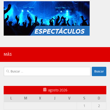
MÁS
Buscar:
agosto 2026
L
M
X
J
V
S
D
1
2