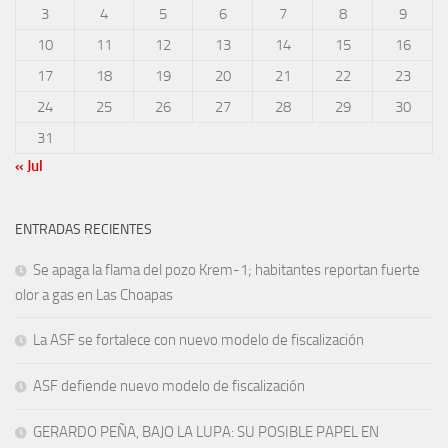
3
4
5
6
7
8
9
10
11
12
13
14
15
16
17
18
19
20
21
22
23
24
25
26
27
28
29
30
31
« Jul
ENTRADAS RECIENTES
Se apaga la flama del pozo Krem-1; habitantes reportan fuerte
olor a gas en Las Choapas
La ASF se fortalece con nuevo modelo de fiscalización
ASF defiende nuevo modelo de fiscalización
GERARDO PEÑA, BAJO LA LUPA: SU POSIBLE PAPEL EN