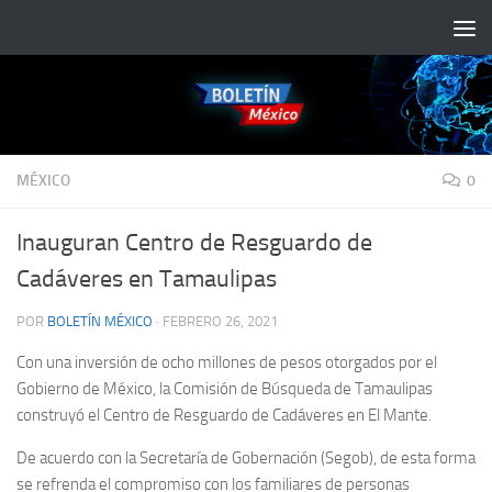
Saltar al contenido
MÉXICO
0
Inauguran Centro de Resguardo de
Cadáveres en Tamaulipas
POR
BOLETÍN MÉXICO
·
FEBRERO 26, 2021
Con una inversión de ocho millones de pesos otorgados por el
Gobierno de México, la Comisión de Búsqueda de Tamaulipas
construyó el Centro de Resguardo de Cadáveres en El Mante.
De acuerdo con la Secretaría de Gobernación (Segob), de esta forma
se refrenda el compromiso con los familiares de personas