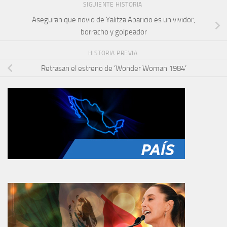
SIGUIENTE HISTORIA
Aseguran que novio de Yalitza Aparicio es un vividor,
borracho y golpeador
HISTORIA PREVIA
Retrasan el estreno de ‘Wonder Woman 1984’