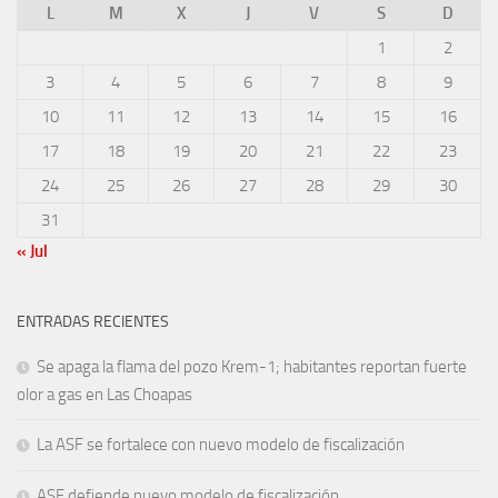
L
M
X
J
V
S
D
1
2
3
4
5
6
7
8
9
10
11
12
13
14
15
16
17
18
19
20
21
22
23
24
25
26
27
28
29
30
31
« Jul
ENTRADAS RECIENTES
Se apaga la flama del pozo Krem-1; habitantes reportan fuerte
olor a gas en Las Choapas
La ASF se fortalece con nuevo modelo de fiscalización
ASF defiende nuevo modelo de fiscalización