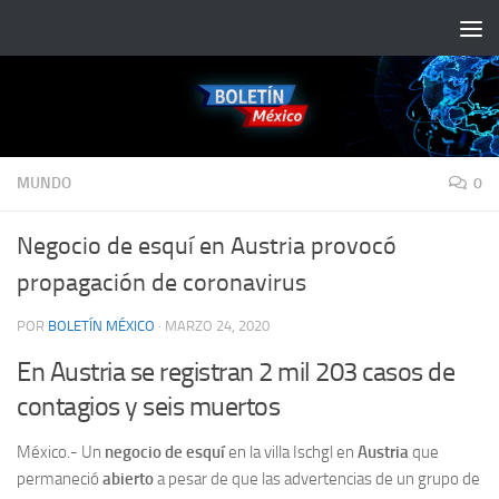
Saltar al contenido
MUNDO
0
Negocio de esquí en Austria provocó
propagación de coronavirus
POR
BOLETÍN MÉXICO
·
MARZO 24, 2020
En Austria se registran 2 mil 203 casos de
contagios y seis muertos
México.- Un
negocio de esquí
en la villa Ischgl en
Austria
que
permaneció
abierto
a pesar de que las advertencias de un grupo de