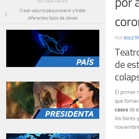
por 
HISTORIA PREVIA
Crean vacuna para prevenir y tratar
coro
diferentes tipos de cáncer
POR
BOLETÍ
Teatr
de est
colap
El primer 
que tomará
casos
de
c
los bares 
noviembre