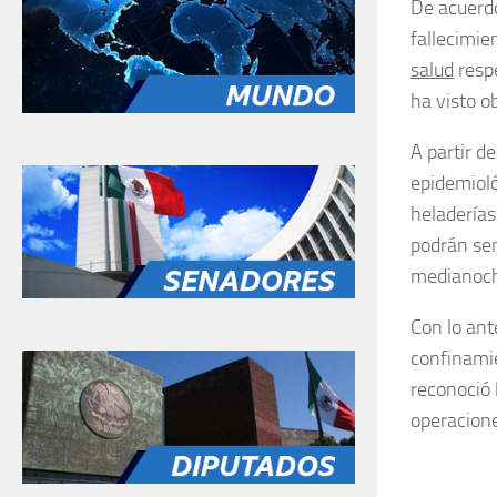
De acuerd
fallecimie
salud
respe
ha visto o
A partir d
epidemioló
heladerías
podrán sen
medianoc
Con lo ant
confinamie
reconoció 
operacione