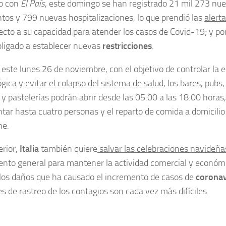
o con
El País
, este domingo se han registrado 21 mil 273 nu
ntos y 799 nuevas hospitalizaciones, lo que prendió las
alert
cto a su capacidad para atender los casos de Covid-19; y por
bligado a establecer nuevas
restricciones
.
e este lunes 26 de noviembre, con el objetivo de controlar la 
gica y
evitar el colapso del sistema de salud
, los bares, pubs
 y pastelerías podrán abrir desde las 05:00 a las 18:00 horas
tar hasta cuatro personas y el reparto de comida a domicilio
he.
erior,
Italia
también quiere
salvar las celebraciones navideñ
nto general para mantener la actividad comercial y económ
los daños que ha causado el incremento de casos de
coronav
s de rastreo de los contagios son cada vez más difíciles.