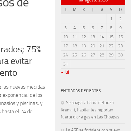
sos de
L
M
X
J
V
S
D
1
2
3
4
5
6
7
8
9
10
11
12
13
14
15
16
17
18
19
20
21
22
23
rrados; 75%
24
25
26
27
28
29
30
ra evitar
31
iento
« Jul
re las nuevas medidas
ENTRADAS RECIENTES
o
exponencial de los
mnasios y piscinas, y
Se apaga la flama del pozo
Krem-1; habitantes reportan
 hasta el 24 de
fuerte olor a gas en Las Choapas
La ASF se fortalece con nuevo