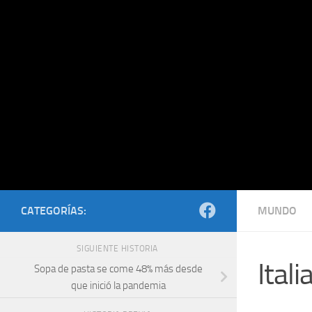
Saltar al contenido
CATEGORÍAS:
MUNDO
SIGUIENTE HISTORIA
Itali
Sopa de pasta se come 48% más desde
que inició la pandemia