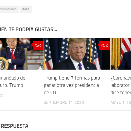
coronavirus
Italia
ÉN TE PODRÍA GUSTAR...
0
0
 inundado del
Trump tiene 7 formas para
¿Coronavi
muro: Trump
ganar otra vez presidencia
laborator
de EU
dice tene
20
SEPTIEMBRE 11, 2020
MAYO 1, 2
 RESPUESTA