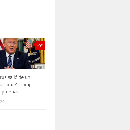
0
rus salió de un
io chino? Trump
r pruebas
020