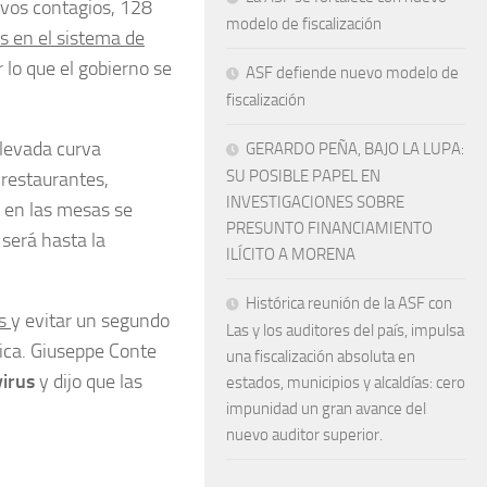
evos contagios, 128
modelo de fiscalización
as en el sistema de
 lo que el gobierno se
ASF defiende nuevo modelo de
fiscalización
elevada curva
GERARDO PEÑA, BAJO LA LUPA:
SU POSIBLE PAPEL EN
, restaurantes,
INVESTIGACIONES SOBRE
, en las mesas se
PRESUNTO FINANCIAMIENTO
 será hasta la
ILÍCITO A MORENA
Histórica reunión de la ASF con
as
y evitar un segundo
Las y los auditores del país, impulsa
ica. Giuseppe Conte
una fiscalización absoluta en
irus
y dijo que las
estados, municipios y alcaldías: cero
impunidad un gran avance del
nuevo auditor superior.