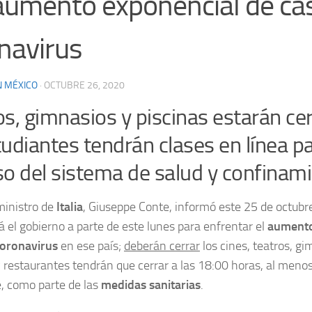
aumento exponencial de ca
navirus
N MÉXICO
·
OCTUBRE 26, 2020
os, gimnasios y piscinas estarán ce
udiantes tendrán clases en línea pa
so del sistema de salud y confinam
ministro de
Italia
, Giuseppe Conte, informó este 25 de octub
 el gobierno a parte de este lunes para enfrentar el
aument
oronavirus
en ese país;
deberán cerrar
los cines, teatros, gi
y restaurantes tendrán que cerrar a las 18:00 horas, al menos
, como parte de las
medidas sanitarias
.