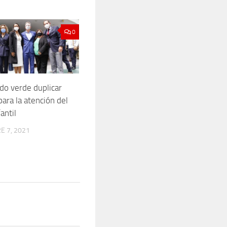
0
ido verde duplicar
ara la atención del
antil
E 7, 2021