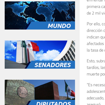
primera ca
de 2 mil v
Por ello, 
dirección 
indican qu
afectados 
la tasa de
Esto, subr
tardíos, l
muerte por
“Es necesa
adolescent
adecuado, 
aseguró.