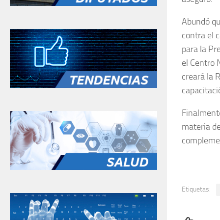
Abundó que
contra el 
para la Pr
el Centro 
creará la 
capacitaci
Finalmente
materia de
complement
Etiquetas: