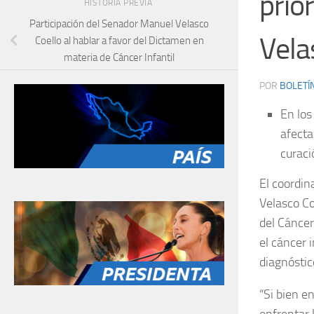
prio
HISTORIA PREVIA
Participación del Senador Manuel Velasco
Vela
Coello al hablar a favor del Dictamen en
materia de Cáncer Infantil
POR
BOLETÍ
En los
afecta
curaci
El coordin
Velasco Co
del Cáncer
el cáncer 
diagnóstic
“Si bien e
enfrentar 