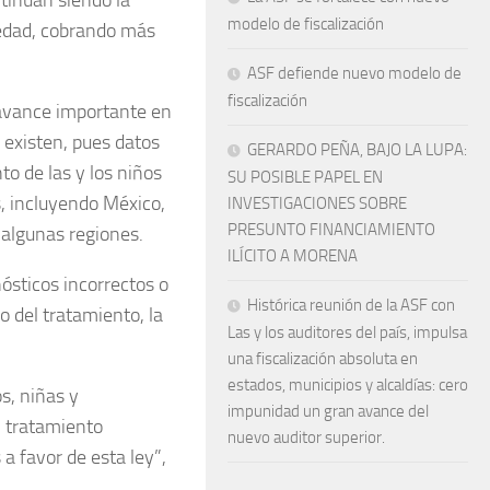
modelo de fiscalización
 edad, cobrando más
ASF defiende nuevo modelo de
fiscalización
 avance importante en
 existen, pues datos
GERARDO PEÑA, BAJO LA LUPA:
to de las y los niños
SU POSIBLE PAPEL EN
, incluyendo México,
INVESTIGACIONES SOBRE
PRESUNTO FINANCIAMIENTO
 algunas regiones.
ILÍCITO A MORENA
nósticos incorrectos o
Histórica reunión de la ASF con
o del tratamiento, la
Las y los auditores del país, impulsa
una fiscalización absoluta en
estados, municipios y alcaldías: cero
s, niñas y
impunidad un gran avance del
n tratamiento
nuevo auditor superior.
a favor de esta ley”,