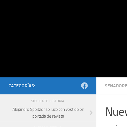
Saltar al contenido
CATEGORÍAS:
SENADOR
SIGUIENTE HISTORIA
Nuev
Alejandro Speitzer se luce con vestido en
portada de revista