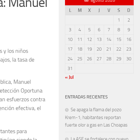
a: Manuel
L
M
X
J
V
S
D
1
2
3
4
5
6
7
8
9
10
11
12
13
14
15
16
17
18
19
20
21
22
23
s y los niños
24
25
26
27
28
29
30
jos, la tasa de
31
« Jul
ública, Manuel
 Detección Oportuna
ENTRADAS RECIENTES
lan esfuerzos contra
ención efectiva, el
Se apaga la flama del pozo
Krem-1; habitantes reportan
fuerte olor a gas en Las Choapas
rtantes para
La ASF se fortalece con nuevo
ntinúan siendo la