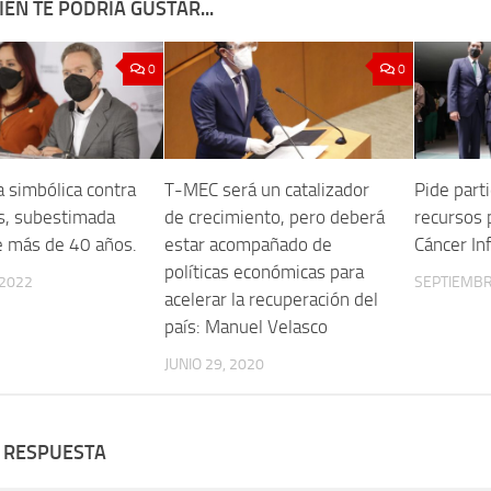
ÉN TE PODRÍA GUSTAR...
0
0
a simbólica contra
T-MEC será un catalizador
Pide part
s, subestimada
de crecimiento, pero deberá
recursos p
e más de 40 años.
estar acompañado de
Cáncer Inf
políticas económicas para
 2022
SEPTIEMBR
acelerar la recuperación del
país: Manuel Velasco
JUNIO 29, 2020
 RESPUESTA