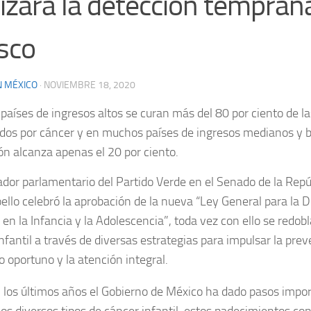
rizará la detección tempran
sco
N MÉXICO
·
NOVIEMBRE 18, 2020
 países de ingresos altos se curan más del 80 por ciento de la
dos por cáncer y en muchos países de ingresos medianos y ba
ón alcanza apenas el 20 por ciento.
ador parlamentario del Partido Verde en el Senado de la Rep
ello celebró la aprobación de la nueva “Ley General para la
 en la Infancia y la Adolescencia”, toda vez con ello se redob
infantil a través de diversas estrategias para impulsar la prev
o oportuno y la atención integral.
n los últimos años el Gobierno de México ha dado pasos impo
los diversos tipos de cáncer infantil, estos padecimientos co