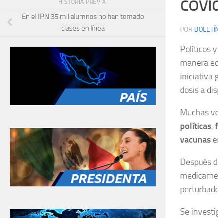
covi
HISTORIA PREVIA
En el IPN 35 mil alumnos no han tomado
clases en línea
POR
BOLETÍ
Políticos 
manera equ
iniciativa
dosis a di
Muchas v
políticas
,
vacunas
e
Después de
medicamen
perturbado
Se investi