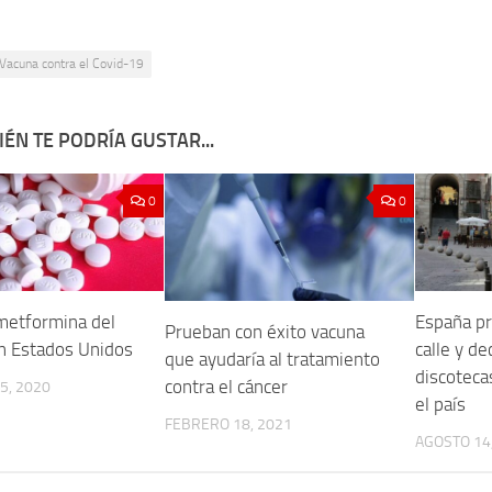
Vacuna contra el Covid-19
ÉN TE PODRÍA GUSTAR...
0
0
 metformina del
España pr
Prueban con éxito vacuna
n Estados Unidos
calle y de
que ayudaría al tratamiento
discoteca
contra el cáncer
5, 2020
el país
FEBRERO 18, 2021
AGOSTO 14