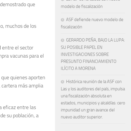
a demostrado que
modelo de fiscalización
ASF defiende nuevo modelo de
io, muchos de los
fiscalización
GERARDO PEÑA, BAJO LA LUPA:
 entre el sector
SU POSIBLE PAPEL EN
INVESTIGACIONES SOBRE
ompra vacunas para el
PRESUNTO FINANCIAMIENTO
ILÍCITO A MORENA
o que quienes aporten
Histórica reunión de la ASF con
a cartera más amplia
Las y los auditores del país, impulsa
una fiscalización absoluta en
estados, municipios y alcaldías: cero
 eficaz entre las
impunidad un gran avance del
de su población, a
nuevo auditor superior.