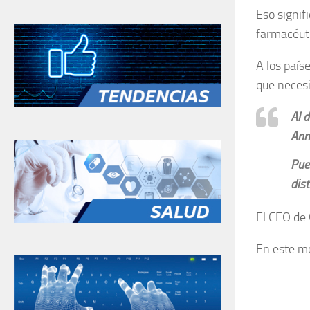
Eso signif
farmacéuti
A los país
que necesi
Al d
Ann
Pue
dist
El CEO de 
En este mo