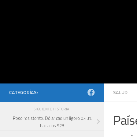
Saltar al contenido
CATEGORÍAS:
SALUD
SIGUIENTE HISTORIA
País
Peso resistente: Dólar cae un ligero 0.43%
hacia los $23