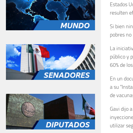
Estados U
resulten e
Si bien ni
pobres no 
La iniciat
público y 
60% de los
En un docu
a su “Inst
de vacunas
Gavi dijo 
inyeccione
utilizar s