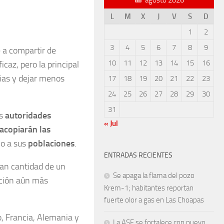
L
M
X
J
V
S
D
1
2
3
4
5
6
7
8
9
 a compartir de
10
11
12
13
14
15
16
caz, pero la principal
ncias y dejar menos
17
18
19
20
21
22
23
24
25
26
27
28
29
30
31
as
autoridades
« Jul
 acopiarán las
no a sus
poblaciones
.
ENTRADAS RECIENTES
an cantidad de un
Se apaga la flama del pozo
ación aún más
Krem-1; habitantes reportan
fuerte olor a gas en Las Choapas
, Francia, Alemania y
La ASF se fortalece con nuevo