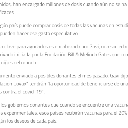
nidos, han encargado millones de dosis cuando aún no se h
ficaces.
ngún país puede comprar dosis de todas las vacunas en estud
pueden hacer ese gasto especulativo.
iva clave para ayudarlos es encabezada por Gavi, una sociedad
privado iniciada por la Fundación Bill & Melinda Gates que c
 niños del mundo.
mento enviado a posibles donantes el mes pasado, Gavi dij
alación Covax” tendrán “la oportunidad de beneficiarse de un
 contra el covid-19”.
a los gobiernos donantes que cuando se encuentre una vacuna
s experimentales, esos países recibirán vacunas para el 20% 
egún los deseos de cada país.