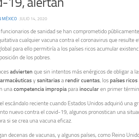
d-19, alertan
N MÉXICO
·
JULIO 14, 2020
y funcionarios de sanidad se han comprometido públicamente
itativa cualquier vacuna contra el coronavirus que resulte efi
 global para ello permitiría a los países ricos acumular existe
sposición de los pobres.
oces
advierten
que sin intentos más enérgicos de obligar a l
farmacéuticas
y
sanitarias
a
rendir cuentas
, los
países ricos
n una
competencia impropia
para
inocular
en primer térmi
l escándalo reciente cuando Estados Unidos adquirió una gr
to nuevo contra el covid-19, algunos pronostican una situ
ra si se crea una vacuna eficaz.
gan decenas de vacunas, y algunos países, como Reino Unido