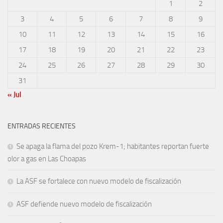
1
2
3
4
5
6
7
8
9
10
11
12
13
14
15
16
17
18
19
20
21
22
23
24
25
26
27
28
29
30
31
« Jul
ENTRADAS RECIENTES
Se apaga la flama del pozo Krem-1; habitantes reportan fuerte
olor a gas en Las Choapas
La ASF se fortalece con nuevo modelo de fiscalización
ASF defiende nuevo modelo de fiscalización