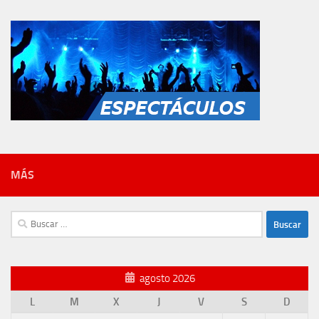
MÁS
Buscar:
agosto 2026
L
M
X
J
V
S
D