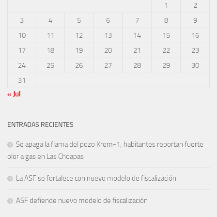
1
2
3
4
5
6
7
8
9
10
11
12
13
14
15
16
17
18
19
20
21
22
23
24
25
26
27
28
29
30
31
« Jul
ENTRADAS RECIENTES
Se apaga la flama del pozo Krem-1; habitantes reportan fuerte
olor a gas en Las Choapas
La ASF se fortalece con nuevo modelo de fiscalización
ASF defiende nuevo modelo de fiscalización