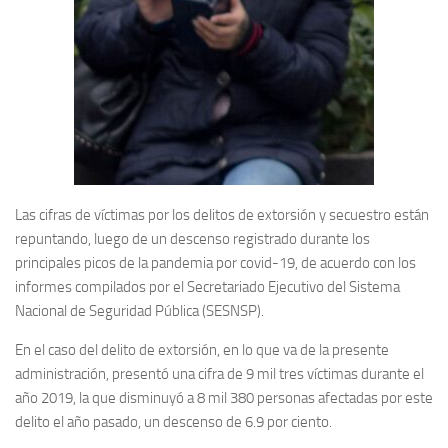
Las cifras de víctimas por los delitos de extorsión y secuestro están
repuntando, luego de un descenso registrado durante los
principales picos de la pandemia por covid-19, de acuerdo con los
informes compilados por el Secretariado Ejecutivo del Sistema
Nacional de Seguridad Pública (SESNSP).
En el caso del delito de extorsión, en lo que va de la presente
administración, presentó una cifra de 9 mil tres víctimas durante el
año 2019, la que disminuyó a 8 mil 380 personas afectadas por este
delito el año pasado, un descenso de 6.9 por ciento.