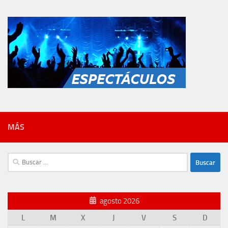
MÁS
Buscar:
agosto 2026
L
M
X
J
V
S
D