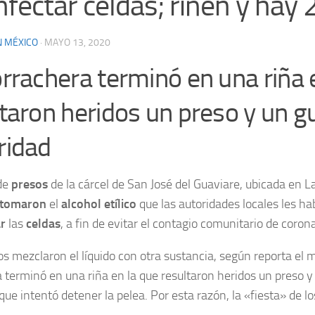
nfectar celdas; riñen y hay 
N MÉXICO
·
MAYO 13, 2020
rrachera terminó en una riña 
taron heridos un preso y un g
ridad
de
presos
de la cárcel de San José del Guaviare, ubicada en L
tomaron
el
alcohol etílico
que las autoridades locales les h
ar
las
celdas
, a fin de evitar el contagio comunitario de coron
os mezclaron el líquido con otra sustancia, según reporta el 
 terminó en una riña en la que resultaron heridos un preso y
que intentó detener la pelea. Por esta razón, la «fiesta» de l