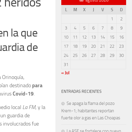
2 heridos
L
M
X
J
V
S
D
1
2
3
4
5
6
7
8
9
en la que
10
11
12
13
14
15
16
uardia de
17
18
19
20
21
22
23
24
25
26
27
28
29
30
31
« Jul
a Orinoquía,
abían destinado
para
ENTRADAS RECIENTES
avirus
Covid-19
.
Se apaga la flama del pozo
medio local
La FM
, y la
Krem-1; habitantes reportan
 un guardia de
fuerte olor a gas en Las Choapas
os involucrados fue
La ASF se fortalece con nuevo