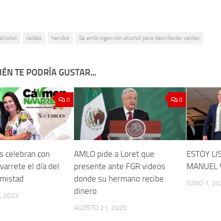
alcohol
celdas
heridos
Se embriagan con alcohol para desinfectar celdas
ÉN TE PODRÍA GUSTAR...
0
0
s celebran con
AMLO pide a Loret que
ESTOY LI
arrete el día del
presente ante FGR videos
MANUEL 
amistad
donde su hermano recibe
JUNIO 1, 20
dinero
, 2023
AGOSTO 21, 2020