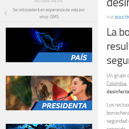
desi
HISTORIA PREVIA
Se retrocederá en esperanza de vida por
virus: OMS
POR
BOLETÍ
La bo
resul
segu
Un grupo 
Colombia
,
desinfect
Los reclus
borrachera
seguridad 
conocida.