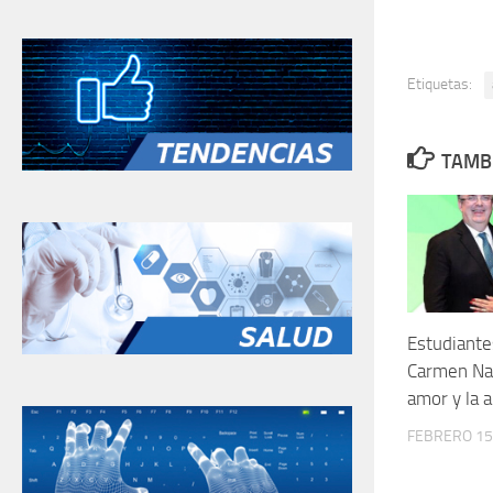
Etiquetas:
TAMBI
Estudiante
Carmen Nav
amor y la 
FEBRERO 15