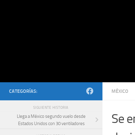
Saltar al contenido
CATEGORÍAS:
MÉXICO
SIGUIENTE HISTORIA
Se e
Llega a México segundo vuelo desde
Estados Unidos con 30 ventiladores