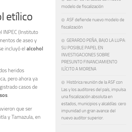
modelo de fiscalización
 etílico
ASF defiende nuevo modelo de
fiscalización
l INPEC (Instituto
ementos de aseo y
GERARDO PEÑA, BAJO LA LUPA:
SU POSIBLE PAPEL EN
se incluyó el
alcohol
INVESTIGACIONES SOBRE
PRESUNTO FINANCIAMIENTO
ILÍCITO A MORENA
 dos heridos
ica, pero ahora ya
Histórica reunión de la ASF con
gistrado casos de
Las y los auditores del país, impulsa
sos
.
una fiscalización absoluta en
estados, municipios y alcaldías: cero
uvieron que ser
impunidad un gran avance del
tla y Tamazula, en
nuevo auditor superior.