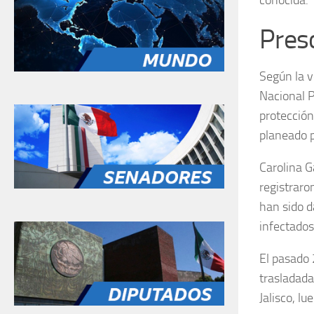
Preso
Según la v
Nacional P
protección
planeado p
Carolina G
registrar
han sido d
infectado
El pasado 
trasladada
Jalisco, l