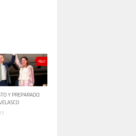
0
STO Y PREPARADO:
VELASCO
23