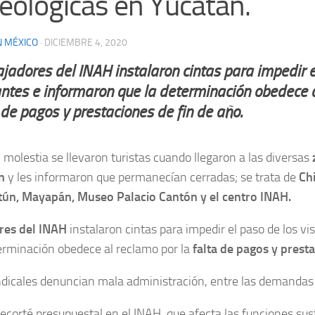
eológicas en Yucatán.
N MÉXICO
·
DICIEMBRE 4, 2020
jadores del INAH instalaron cintas para impedir e
antes e informaron que la determinación obedece a
 de pagos y prestaciones de fin de año.
 molestia se llevaron turistas cuando llegaron a las diversas
n
y les informaron que permanecían cerradas; se trata de
Chi
ltún, Mayapán, Museo Palacio Cantón y el centro INAH.
res del INAH
instalaron cintas para impedir el paso de los vi
erminación obedece al reclamo por la
falta de pagos y prest
ndicales denuncian mala administración, entre las demandas
recorté presupuestal en el INAH, que afecta las funciones sus