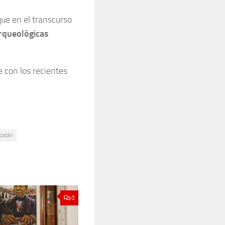
ue en el transcurso
rqueológicas
 con los recientes
catán
0