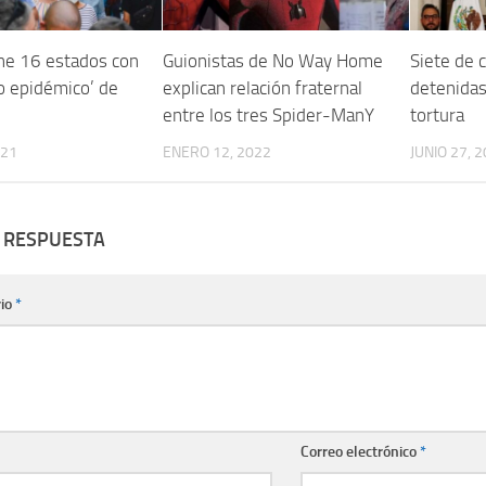
ne 16 estados con
Guionistas de No Way Home
Siete de 
go epidémico’ de
explican relación fraternal
detenidas
entre los tres Spider-ManY
tortura
021
ENERO 12, 2022
JUNIO 27, 
 RESPUESTA
io
*
Correo electrónico
*