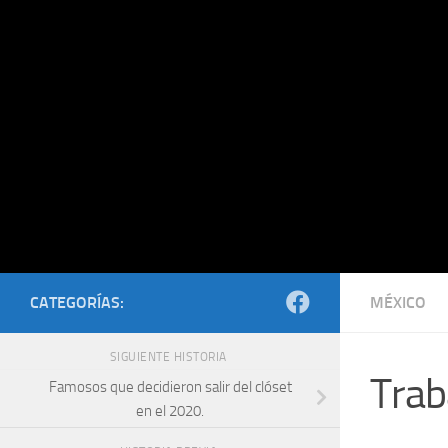
Saltar al contenido
CATEGORÍAS:
MÉXICO
SIGUIENTE HISTORIA
Trab
Famosos que decidieron salir del clóset
en el 2020.