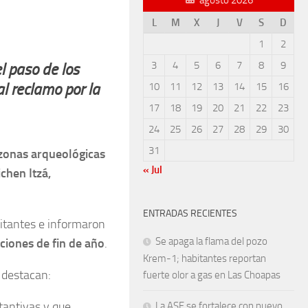
L
M
X
J
V
S
D
1
2
3
4
5
6
7
8
9
l paso de los
l reclamo por la
10
11
12
13
14
15
16
17
18
19
20
21
22
23
24
25
26
27
28
29
30
31
zonas arqueológicas
« Jul
chen Itzá,
ENTRADAS RECIENTES
sitantes e informaron
Se apaga la flama del pozo
aciones de fin de año
.
Krem-1; habitantes reportan
 destacan:
fuerte olor a gas en Las Choapas
tantivas y que
La ASF se fortalece con nuevo