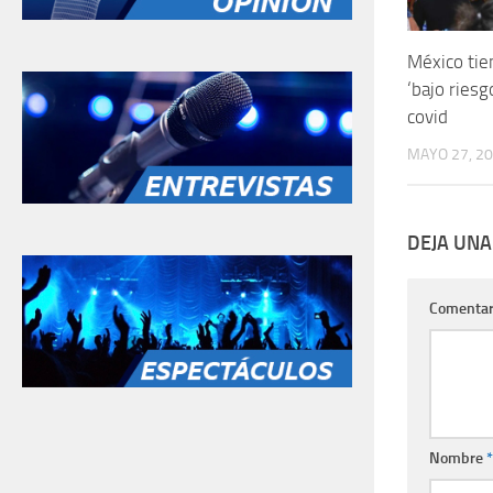
México tie
‘bajo ries
covid
MAYO 27, 2
DEJA UNA
Comentar
Nombre
*