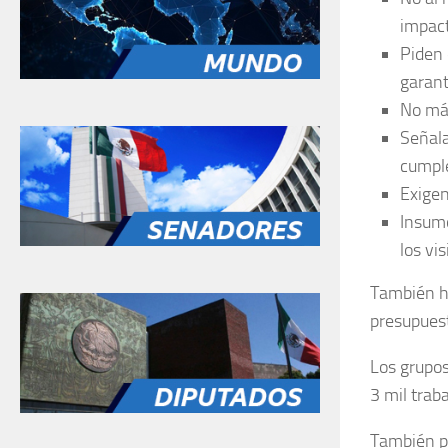
impac
Piden 
garant
No más
Señala
cumpl
Exigen
Insumo
los vi
También ha
presupues
Los grupo
3 mil trab
También p