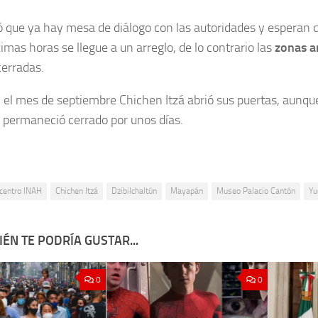
 que ya hay mesa de diálogo con las autoridades y esperan q
ximas horas se llegue a un arreglo, de lo contrario las
zonas a
cerradas.
el mes de septiembre Chichen Itzá abrió sus puertas, aunque
 permaneció cerrado por unos días.
centro INAH
Chichen Itzá
Dzibilchaltún
Mayapán
Museo Palacio Cantón
Yu
ÉN TE PODRÍA GUSTAR...
0
0