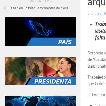
arqu
HISTORIA PREVIA
Caen en Chihuahua tormentas de nieve.
POR
BOLETÍ
Traba
visit
falta
Sorpresa y
de Yucatá
Dzibilcha
Trabajado
que la det
Líderes si
No al 