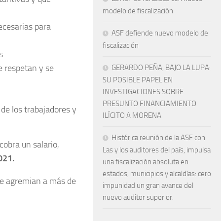
modelo de fiscalización
ecesarias para
ASF defiende nuevo modelo de
fiscalización
s
e respetan y se
GERARDO PEÑA, BAJO LA LUPA:
SU POSIBLE PAPEL EN
INVESTIGACIONES SOBRE
PRESUNTO FINANCIAMIENTO
de los trabajadores y
ILÍCITO A MORENA
Histórica reunión de la ASF con
obra un salario,
Las y los auditores del país, impulsa
021.
una fiscalización absoluta en
estados, municipios y alcaldías: cero
ue agremian a más de
impunidad un gran avance del
nuevo auditor superior.