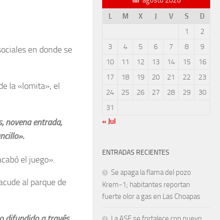
L
M
X
J
V
S
D
1
2
3
4
5
6
7
8
9
sociales en donde se
10
11
12
13
14
15
16
17
18
19
20
21
22
23
e la «lomita», el
24
25
26
27
28
29
30
31
ts, novena entrada,
« Jul
cillo».
ENTRADAS RECIENTES
acabó el juego».
Se apaga la flama del pozo
acude al parque de
Krem-1; habitantes reportan
fuerte olor a gas en Las Choapas
o difundido a través
La ASF se fortalece con nuevo