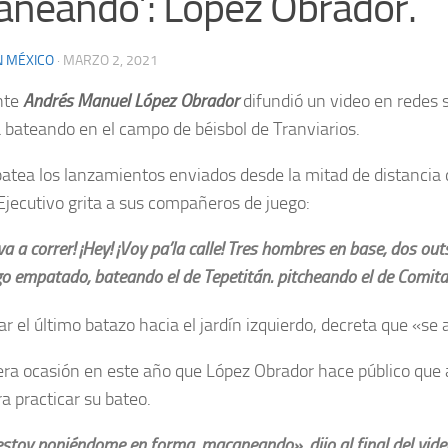
neando’: López Obrador.
N MÉXICO
·
MARZO 2, 2021
nte
Andrés Manuel López Obrador
difundió un video en redes 
 bateando en el campo de béisbol de Tranviarios.
atea los lanzamientos enviados desde la mitad de distancia d
l Ejecutivo grita a sus compañeros de juego:
va a correr! ¡Hey! ¡Voy pa’la calle! Tres hombres en base, dos ou
go empatado, bateando el de Tepetitán. pitcheando el de Comitan
ar el último batazo hacia el jardín izquierdo, decreta que «se 
era ocasión en este año que López Obrador hace público que 
ra practicar su bateo.
estoy poniéndome en forma, macaneando», dijo al final del vide