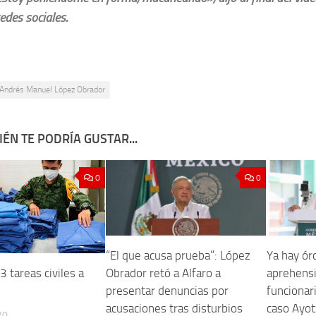
edes sociales.
Andrés Manuel López Obrador
ÉN TE PODRÍA GUSTAR...
0
0
“El que acusa prueba”: López
Ya hay ór
Obrador retó a Alfaro a
aprehensi
 tareas civiles a
presentar denuncias por
funcionar
acusaciones tras disturbios
caso Ayo
20