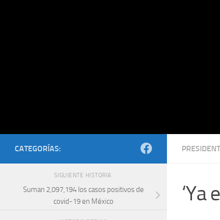
Saltar al contenido
CATEGORÍAS:
PRESIDEN
SIGUIENTE HISTORIA
‘Ya 
Suman 2,097,194 los casos positivos de
covid-19 en México