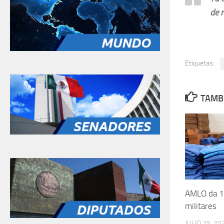
de r
Etiquetas:
TAMBI
AMLO da 13
militares
JULIO 25, 20