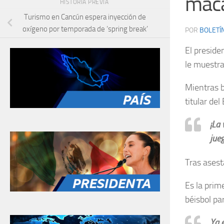
maca
HISTORIA PREVIA
Turismo en Cancún espera inyección de
oxígeno por temporada de ‘spring break’
POR
BOLETÍ
El preside
le muestra
Mientras b
titular de
¡La 
jue
Tras asest
Es la prim
béisbol pa
Ya 