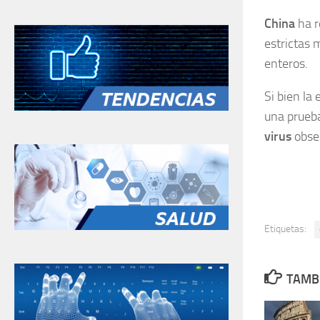
China
ha r
estrictas 
enteros.
Si bien la
una prueba
virus
obser
Etiquetas:
TAMBI