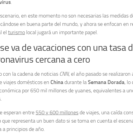
virus
.
escenario, en este momento no son necesarias las medidas 
icándose en buena parte del mundo, y ahora se enfocan en r
l el
turismo
local jugará un importante papel.
 se va de vacaciones con una tasa 
ronavirus cercana a cero
 con la cadena de noticias
CNN
, el año pasado se realizaron
e viajes domésticos en
China
durante la
Semana Dorada
, l
onómica por 650 mil millones de yuanes, equivalentes a uno
.
se esperan entre
550 y 600 millones
de viajes, una caída con
 que representa un buen dato si se toma en cuenta el escena
 a principios de año.