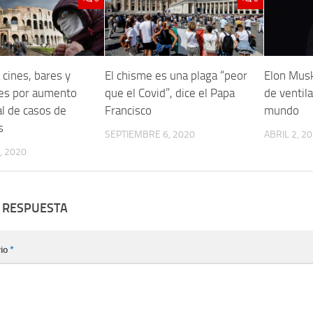
a cines, bares y
El chisme es una plaga “peor
Elon Musk
tes por aumento
que el Covid”, dice el Papa
de ventil
l de casos de
Francisco
mundo
s
SEPTIEMBRE 6, 2020
ABRIL 2, 2
, 2020
 RESPUESTA
io
*