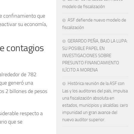
modelo de fiscalización
de confinamiento que
ASF defiende nuevo modelo de
eactivar su economía,
fiscalización
GERARDO PEÑA, BAJO LA LUPA:
de contagios
SU POSIBLE PAPEL EN
INVESTIGACIONES SOBRE
PRESUNTO FINANCIAMIENTO
ILÍCITO A MORENA
 alrededor de 782
o que generó una
Histórica reunión de la ASF con
s 2 billones de pesos
Las y los auditores del país, impulsa
una fiscalización absoluta en
estados, municipios y alcaldías: cero
impunidad un gran avance del
siderable respecto a
nuevo auditor superior.
rio que se