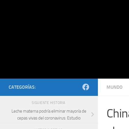
Saltar al contenido
CATEGORÍAS:
MUNDO
SIGUIENTE HISTORIA
Chin
Leche materna podría eliminar mayoría de
cepas vivas del coronavirus: Estudio