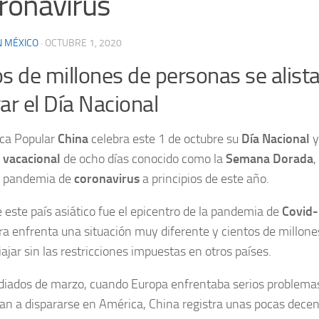
oronavirus
N MÉXICO
·
OCTUBRE 1, 2020
s de millones de personas se alist
ar el Día Nacional
ica Popular
China
celebra este 1 de octubre su
Día Nacional
y
o
vacacional
de ocho días conocido como la
Semana Dorada
,
la pandemia de
coronavirus
a principios de este año.
 este país asiático fue el epicentro de la pandemia de
Covid
a enfrenta una situación muy diferente y cientos de millone
iajar sin las restricciones impuestas en otros países.
iados de marzo, cuando Europa enfrentaba serios problemas
 a dispararse en América, China registra unas pocas decena