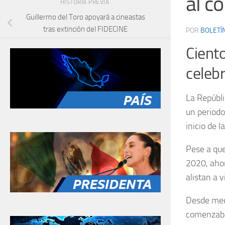
al c
HISTORIA PREVIA
Guillermo del Toro apoyará a cineastas
tras extinción del FIDECINE
POR
BOLETÍ
Ciento
celebr
La Repúbl
un period
inicio de 
Pese a que
2020, ahor
alistan a v
Desde med
comenzaban