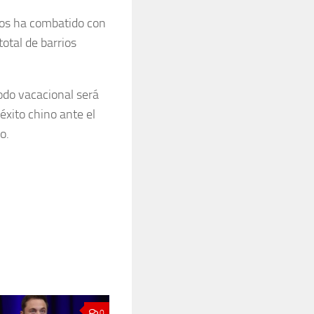
los ha combatido con
otal de barrios
iodo vacacional será
éxito chino ante el
o.
0