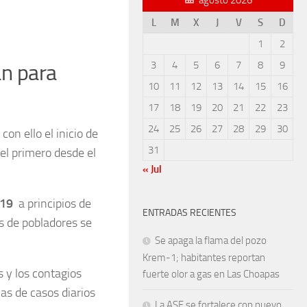
L
M
X
J
V
S
D
1
2
3
4
5
6
7
8
9
an para
10
11
12
13
14
15
16
17
18
19
20
21
22
23
24
25
26
27
28
29
30
 con ello el inicio de
31
 el primero desde el
« Jul
-19
a principios de
ENTRADAS RECIENTES
s de pobladores se
Se apaga la flama del pozo
Krem-1; habitantes reportan
 y los contagios
fuerte olor a gas en Las Choapas
s de casos diarios
La ASF se fortalece con nuevo