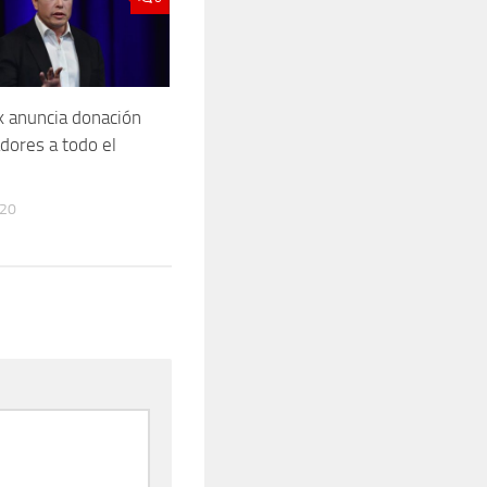
 anuncia donación
adores a todo el
020