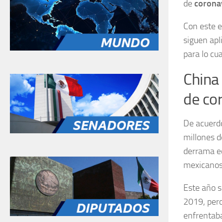
de
corona
Con este 
siguen apl
para lo cua
China
de co
De acuerdo
millones d
derrama ec
mexicanos
Este año 
2019, pero
enfrentaba